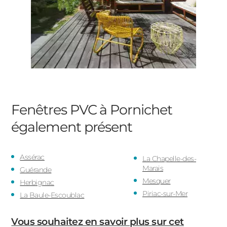
Fenêtres PVC à Pornichet
également présent
Assérac
La Chapelle-des-
Marais
Guérande
Mesquer
Herbignac
Piriac-sur-Mer
La Baule-Escoublac
Vous souhaitez en savoir plus sur cet