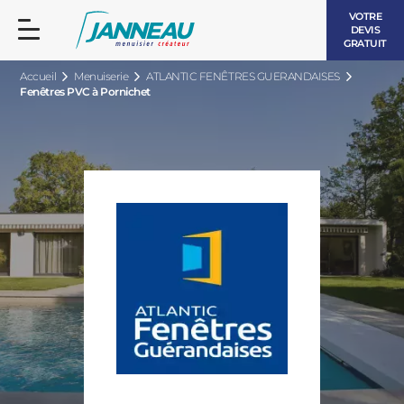
VOTRE
DEVIS
GRATUIT
Accueil
Menuiserie
ATLANTIC FENÊTRES GUERANDAISES
Fenêtres PVC à Pornichet
FENÊTRES ET PORTES-FENÊTRES
LES CONTEMPORAINES
BAIES VITRÉES
LES INTEMPORELLES
PORTES D’ENTRÉE
BOIS
VOLETS ROULANTS
LES LUMINEUSES
PERGOLAS