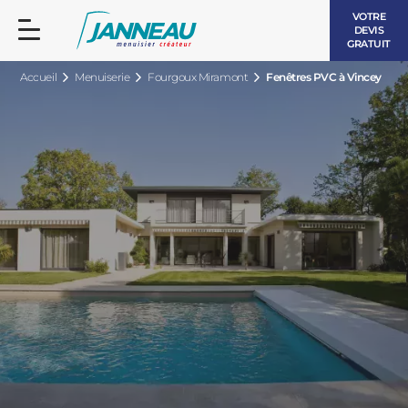
VOTRE
DEVIS
GRATUIT
Accueil
Menuiserie
Fourgoux Miramont
Fenêtres PVC à Vincey
FENÊTRES ET PORTES-FENÊTRES
LES CONTEMPORAINES
BAIES VITRÉES
LES INTEMPORELLES
PORTES D’ENTRÉE
BOIS
VOLETS ROULANTS
LES LUMINEUSES
PERGOLAS