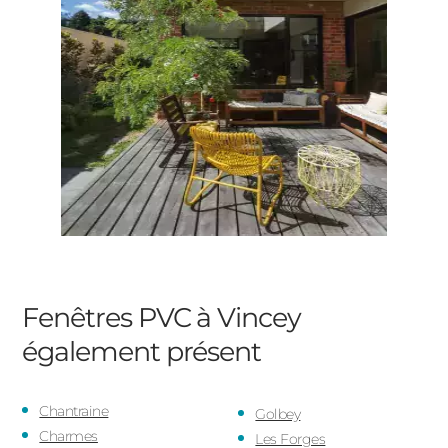
Fenêtres PVC à Vincey
également présent
Chantraine
Golbey
Charmes
Les Forges