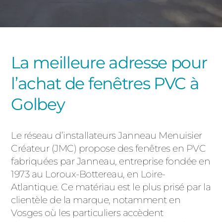
PORTAILS ET PORTILLONS
CARPORTS
PVC
La meilleure adresse pour
CLÔTURES
l’achat de fenêtres PVC à
Golbey
Le réseau d’installateurs Janneau Menuisier
Créateur (JMC) propose des fenêtres en PVC
ALUMINIUM
fabriquées par Janneau, entreprise fondée en
1973 au Loroux-Bottereau, en Loire-
Atlantique. Ce matériau est le plus prisé par la
clientèle de la marque, notamment en
Vosges où les particuliers accèdent