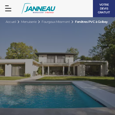
VOTRE
DEVIS
GRATUIT
Accueil
Menuiserie
Fourgoux Miramont
Fenêtres PVC à Golbey
FENÊTRES ET PORTES-FENÊTRES
LES CONTEMPORAINES
BAIES VITRÉES
LES INTEMPORELLES
PORTES D’ENTRÉE
BOIS
VOLETS ROULANTS
LES LUMINEUSES
PERGOLAS