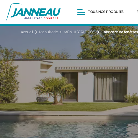
TOUS NOS PRODUITS
Accueil
Menuiserie
MENUISERIE ROY
Fabricant de fenêtres à 
Fenêtres et Portes-fenêtres
Baies vitrées
Portes d’entrée
Volets roulants
Pergolas
Portails et portillons
Carports
Clôtures