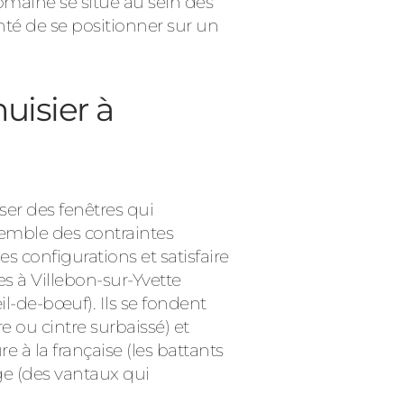
omaine se situe au sein des
onté de se positionner sur un
uisier à
er des fenêtres qui
semble des contraintes
 configurations et satisfaire
s à Villebon-sur-Yvette
il-de-bœuf). Ils se fondent
e ou cintre surbaissé) et
 à la française (les battants
age (des vantaux qui