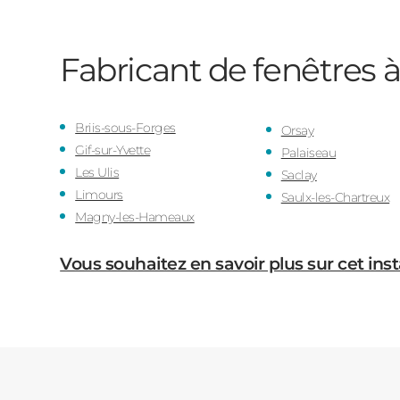
Fabricant de fenêtres à
Briis-sous-Forges
Orsay
Gif-sur-Yvette
Palaiseau
Les Ulis
Saclay
Limours
Saulx-les-Chartreux
Magny-les-Hameaux
Vous souhaitez en savoir plus sur cet inst