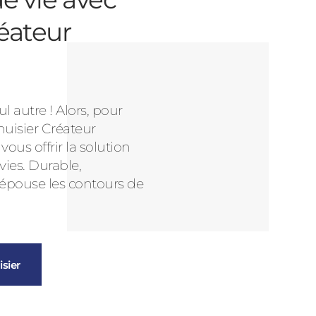
éateur
l autre ! Alors, pour
nuisier Créateur
us offrir la solution
vies. Durable,
 épouse les contours de
sier