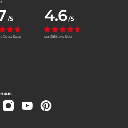
7
4.6
nne :
Note moyenne :
/5
/5
vis Guest Suite
sur 3663 avis Eldo
-nous
ebook
Instagram
Youtube
Pinterest