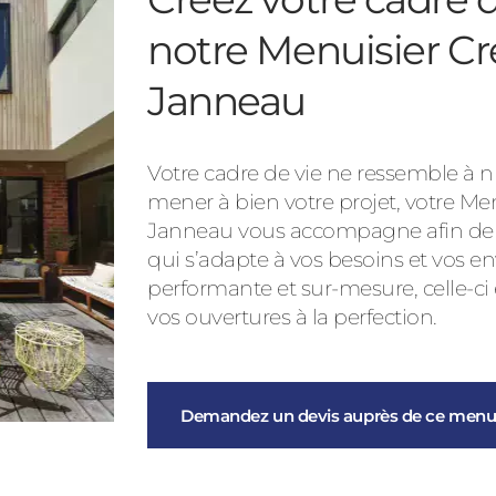
notre Menuisier Cr
Janneau
Votre cadre de vie ne ressemble à nu
mener à bien votre projet, votre Me
Janneau vous accompagne afin de vo
qui s’adapte à vos besoins et vos en
performante et sur-mesure, celle-ci
vos ouvertures à la perfection.
Demandez un devis auprès de ce menui