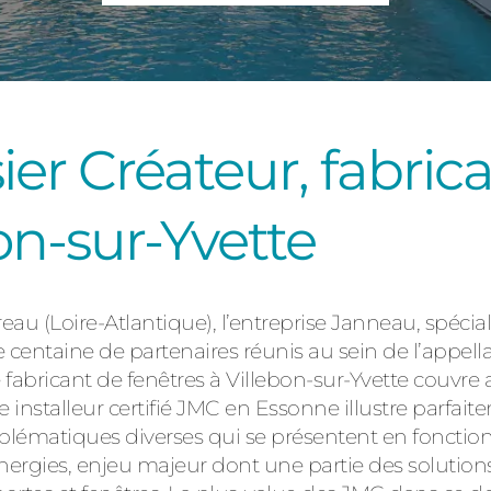
Consulter
er Créateur, fabric
on-sur-Yvette
Découvrez
au (Loire-Atlantique), l’entreprise Janneau, spéciali
e centaine de partenaires réunis au sein de l’appel
e fabricant de fenêtres à Villebon-sur-Yvette couvre
installeur certifié JMC en Essonne illustre parfaitem
ématiques diverses qui se présentent en fonction 
rgies, enjeu majeur dont une partie des solutions