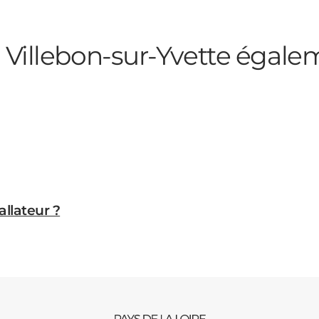
 Villebon-sur-Yvette
égalem
allateur ?