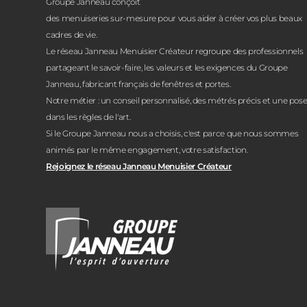
Groupe Janneau conçoit
des menuiseries sur-mesure pour vous aider à créer vos plus beaux
cadres de vie.
Le réseau Janneau Menuisier Créateur regroupe des professionnels
partageant le savoir-faire, les valeurs et les exigences du Groupe
Janneau, fabricant français de fenêtres et portes.
Notre métier : un conseil personnalisé, des métrés précis et une pos
dans les règles de l'art.
Si le Groupe Janneau nous a choisis, c'est parce que nous sommes
animés par le même engagement, votre satisfaction.
Rejoignez le réseau Janneau Menuisier Créateur