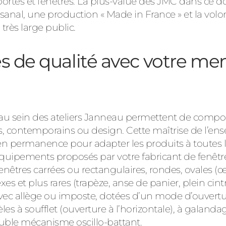
portes et fenêtres. La plus-value des JMC dans ce d
rtisanal, une production « Made in France » et la vol
rès large public.
s de qualité avec votre men
 sein des ateliers Janneau permettent de compos
ls, contemporains ou design. Cette maîtrise de l’en
 permanence pour adapter les produits à toutes les
équipements proposés par votre fabricant de fenêtre
enêtres carrées ou rectangulaires, rondes, ovales (œ
et plus rares (trapèze, anse de panier, plein cintr
vec allège ou imposte, dotées d’un mode d’ouverture
èles à soufflet (ouverture à l’horizontale), à galand
ouble mécanisme oscillo-battant.