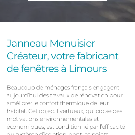
PORTAILS ET PORTILLONS
CARPORTS
PVC
CLÔTURES
Janneau Menuisier
Créateur, votre fabricant
de fenêtres à Limours
Beaucoup de ménages français engagent
ALUMINIUM
aujourd’hui des travaux de rénovation pour
améliorer le confort thermique de leur
habitat. Cet objectif vertueux, qui croise des
motivations environnementales et
économiques, est conditionné par l’efficacité
du système d’isolation, dont les points