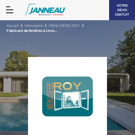
VOTRE
DEVIS
GRATUIT
Accueil
Menuiserie
MENUISERIE ROY
Fabricant de fenêtres à Limo...
FENÊTRES ET PORTES-FENÊTRES
LES CONTEMPORAINES
BAIES VITRÉES
LES INTEMPORELLES
PORTES D’ENTRÉE
BOIS
VOLETS ROULANTS
LES LUMINEUSES
PERGOLAS