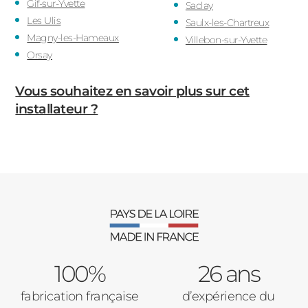
Gif-sur-Yvette
Saclay
Les Ulis
Saulx-les-Chartreux
Magny-les-Hameaux
Villebon-sur-Yvette
Orsay
Vous souhaitez en savoir plus sur cet
installateur ?
100%
26 ans
fabrication française
d’expérience du