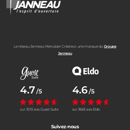
Le réseau Janneau Menuisier Créateur, une marque du
Groupe
Janneau
Note moyenne :
4.7
Note moyenne :
4.6
/5
/5
sur 3013 avis Guest Suite
sur 3663 avis Eldo
Suivez-nous