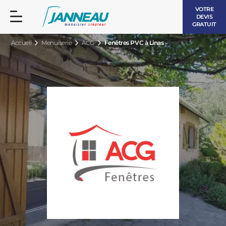
VOTRE
DEVIS
GRATUIT
Accueil
Menuiserie
ACG
Fenêtres PVC à Linas
FENÊTRES ET PORTES-FENÊTRES
LES CONTEMPORAINES
BAIES VITRÉES
LES INTEMPORELLES
PORTES D’ENTRÉE
BOIS
VOLETS ROULANTS
LES LUMINEUSES
PERGOLAS