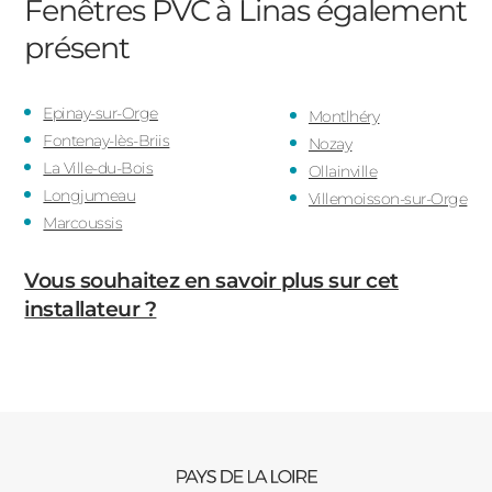
Fenêtres PVC à Linas
également
présent
Epinay-sur-Orge
Montlhéry
Fontenay-lès-Briis
Nozay
La Ville-du-Bois
Ollainville
Longjumeau
Villemoisson-sur-Orge
Marcoussis
Vous souhaitez en savoir plus sur cet
installateur ?