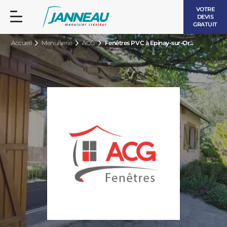
VOTRE
DEVIS
GRATUIT
Accueil
Menuiserie
ACG
Fenêtres PVC à Epinay-sur-Or...
FENÊTRES ET PORTES-FENÊTRES
LES CONTEMPORAINES
BAIES VITRÉES
LES INTEMPORELLES
PORTES D’ENTRÉE
BOIS
VOLETS ROULANTS
LES LUMINEUSES
PERGOLAS