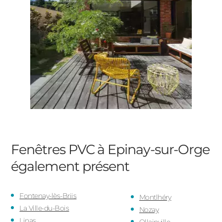
Fenêtres PVC à Epinay-sur-Orge
également présent
Fontenay-lès-Briis
Montlhéry
La Ville-du-Bois
Nozay
Linas
Ollainville