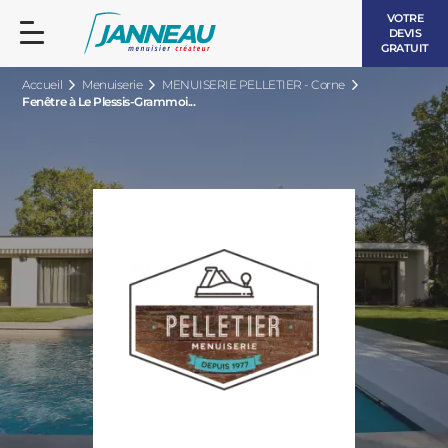
VOTRE
DEVIS
GRATUIT
Accueil
Menuiserie
MENUISERIE PELLETIER - Corne
Fenêtre à Le Plessis-Grammoi...
FENÊTRES ET PORTES-FENÊTRES
LES CONTEMPORAINES
BAIES VITRÉES
LES INTEMPORELLES
PORTES D’ENTRÉE
BOIS
VOLETS ROULANTS
LES LUMINEUSES
PERGOLAS