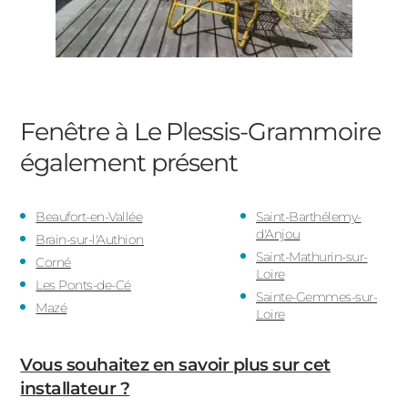
Fenêtre à Le Plessis-Grammoire
également présent
Beaufort-en-Vallée
Saint-Barthélemy-
d'Anjou
Brain-sur-l'Authion
Saint-Mathurin-sur-
Corné
Loire
Les Ponts-de-Cé
Sainte-Gemmes-sur-
Mazé
Loire
Vous souhaitez en savoir plus sur cet
installateur ?