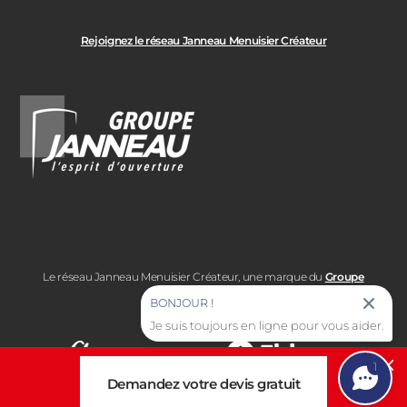
Rejoignez le réseau Janneau Menuisier Créateur
Le réseau Janneau Menuisier Créateur, une marque du
Groupe
Janneau
BONJOUR !
Je suis toujours en ligne pour vous aider.
1
Cl
Demandez votre devis gratuit
Note moyenne :
Note moyenne :