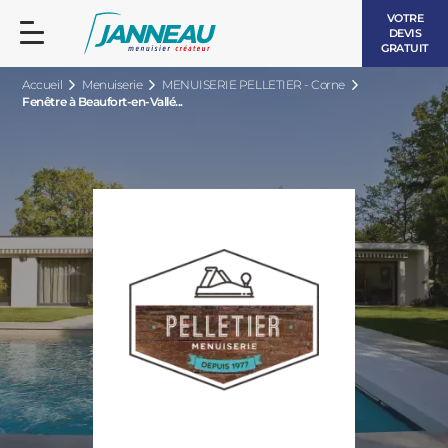
VOTRE
DEVIS
GRATUIT
Accueil
Menuiserie
MENUISERIE PELLETIER - Corne
Fenêtre à Beaufort-en-Vallé...
FENÊTRES ET PORTES-FENÊTRES
LES CONTEMPORAINES
BAIES VITRÉES
LES INTEMPORELLES
PORTES D’ENTRÉE
BOIS
VOLETS ROULANTS
LES LUMINEUSES
PERGOLAS