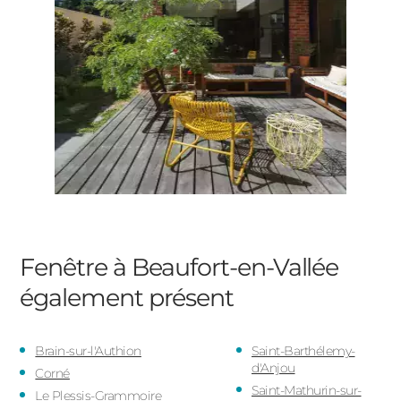
Fenêtre à Beaufort-en-Vallée
également présent
Brain-sur-l'Authion
Saint-Barthélemy-
d'Anjou
Corné
Saint-Mathurin-sur-
Le Plessis-Grammoire