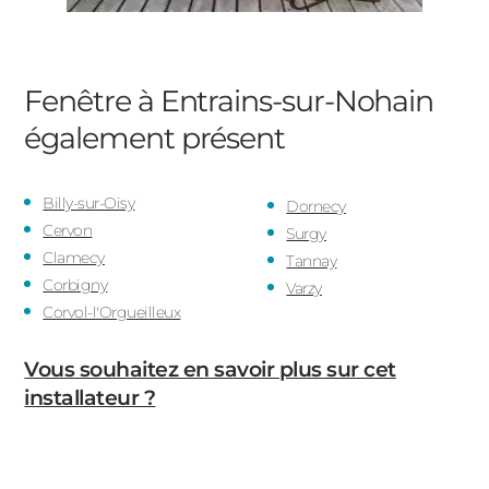
Fenêtre à Entrains-sur-Nohain
également présent
Billy-sur-Oisy
Dornecy
Cervon
Surgy
Clamecy
Tannay
Corbigny
Varzy
Corvol-l'Orgueilleux
Vous souhaitez en savoir plus sur cet
installateur ?