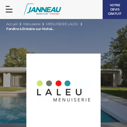
VOTRE
DEVIS
GRATUIT
Accueil
Menuiserie
MENUISERIE LALEU
Fenêtre à Entrains-sur-Nohai...
FENÊTRES ET PORTES-FENÊTRES
LES CONTEMPORAINES
BAIES VITRÉES
LES INTEMPORELLES
PORTES D’ENTRÉE
BOIS
VOLETS ROULANTS
LES LUMINEUSES
PERGOLAS