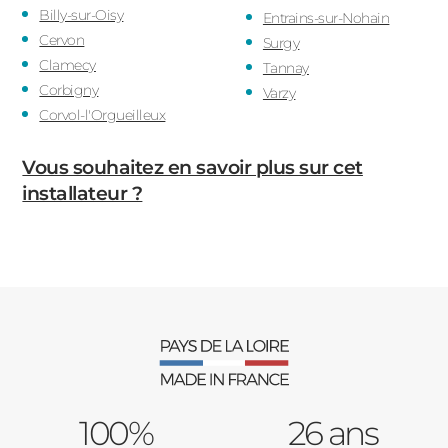
Billy-sur-Oisy
Entrains-sur-Nohain
Cervon
Surgy
Clamecy
Tannay
Corbigny
Varzy
Corvol-l'Orgueilleux
Vous souhaitez en savoir plus sur cet
installateur ?
100%
26 ans