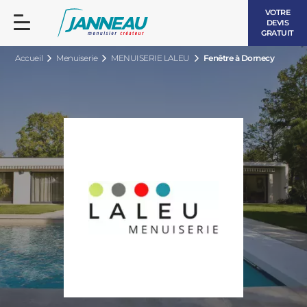
VOTRE
DEVIS
GRATUIT
Accueil
Menuiserie
MENUISERIE LALEU
Fenêtre à Dornecy
FENÊTRES ET PORTES-FENÊTRES
LES CONTEMPORAINES
BAIES VITRÉES
LES INTEMPORELLES
PORTES D’ENTRÉE
BOIS
VOLETS ROULANTS
LES LUMINEUSES
PERGOLAS