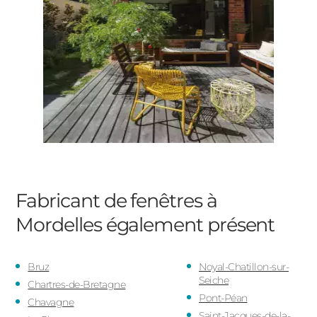
Fabricant de fenêtres à
Mordelles
également présent
Bruz
Noyal-Chatillon-sur-
Seiche
Chartres-de-Bretagne
Pont-Péan
Chavagne
Saint-Jacques-de-la-