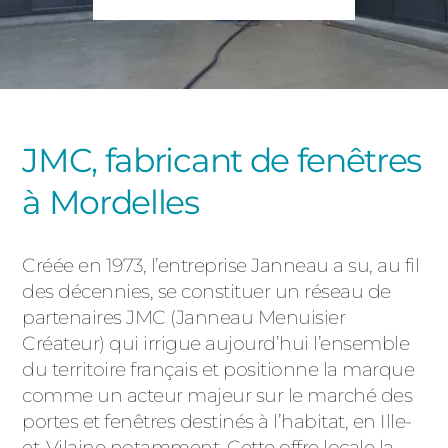
PORTAILS ET PORTILLONS
CARPORTS
PVC
CLÔTURES
JMC, fabricant de fenêtres
à Mordelles
Créée en 1973, l’entreprise Janneau a su, au fil
des décennies, se constituer un réseau de
ALUMINIUM
partenaires JMC (Janneau Menuisier
Créateur) qui irrigue aujourd’hui l’ensemble
du territoire français et positionne la marque
comme un acteur majeur sur le marché des
portes et fenêtres destinés à l’habitat, en Ille-
et-Vilaine notamment. Cette offre locale la