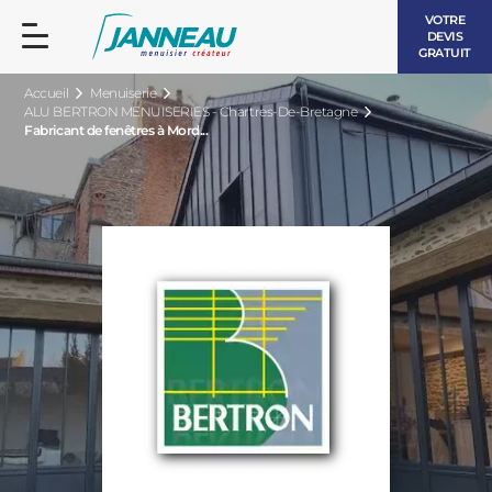
VOTRE
DEVIS
GRATUIT
Accueil
Menuiserie
ALU BERTRON MENUISERIES - Chartres-De-Bretagne
Fabricant de fenêtres à Mord...
FENÊTRES ET PORTES-FENÊTRES
LES CONTEMPORAINES
BAIES VITRÉES
LES INTEMPORELLES
PORTES D’ENTRÉE
BOIS
VOLETS ROULANTS
LES LUMINEUSES
PERGOLAS