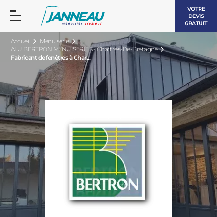
VOTRE
DEVIS
GRATUIT
Accueil
Menuiserie
ALU BERTRON MENUISERIES - Chartres-De-Bretagne
Fabricant de fenêtres à Char...
FENÊTRES ET PORTES-FENÊTRES
LES CONTEMPORAINES
BAIES VITRÉES
LES INTEMPORELLES
PORTES D’ENTRÉE
BOIS
VOLETS ROULANTS
LES LUMINEUSES
PERGOLAS