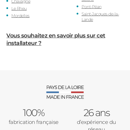
Chavagne
Pont-Péan
Le Rheu
Saint-Jacques-de-la-
Mordelles
Lande
Vous souhaitez en savoir plus sur cet
installateur ?
100%
26 ans
fabrication française
d’expérience du
réseau