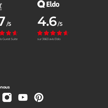
7
4.6
nne :
Note moyenne :
/5
/5
vis Guest Suite
sur 3663 avis Eldo
-nous
ebook
Instagram
Youtube
Pinterest