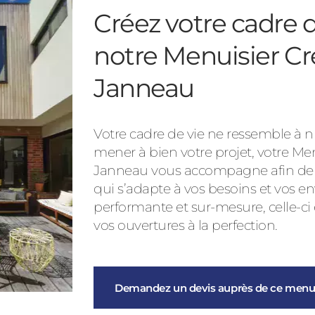
Créez votre cadre d
notre Menuisier Cr
Janneau
Votre cadre de vie ne ressemble à nu
mener à bien votre projet, votre Me
Janneau vous accompagne afin de vo
qui s’adapte à vos besoins et vos en
performante et sur-mesure, celle-ci
vos ouvertures à la perfection.
Demandez un devis auprès de ce menui