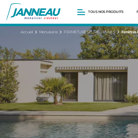
TOUS NOS PRODUITS
Accueil
Menuiserie
FERMETURES EURÉLIENNES
Fenêtres P
Fenêtres et Portes-fenêtres
Baies vitrées
Portes d’entrée
Volets roulants
Pergolas
Portails et portillons
Carports
Clôtures