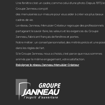
Une fenêtre c'est un cadre, comme celui d'une photo. Depuis 1973, le
Groupe Janneau conçoit
des menuiseries sur-mesure pour vous aider à créer vos plus beaux
cadres de vie.
Le réseau Janneau Menuisier Créateur regroupe des professionnels
partageant le savoir-faire, les valeurs et les exigences du Groupe
Janneau, fabricant français de fenêtres et portes.
Notre métier : un conseil personnalisé, des métrés précis et une pos
dans les règles de l'art.
Si le Groupe Janneau nous a choisis, c'est parce que nous sommes
animés par le même engagement, votre satisfaction.
Rejoignez le réseau Janneau Menuisier Créateur