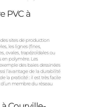
re PVC à
 des sites de production
es, les lignes (fines,
es, ovales, trapézoïdales ou
s en polymère. Les
exemple des baies dessinées
si l’avantage de la durabilité
 praticité : il est très facile
aire d’un membre du réseau
à Courville-