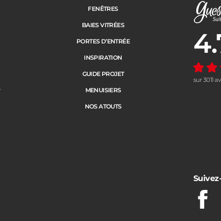
FENÊTRES
BAIES VITRÉES
4.
Note moye
PORTES D’ENTRÉE
INSPIRATION
GUIDE PROJET
sur 3011 a
e
MENUISIERS
NOS ATOUTS
Suivez
Fac