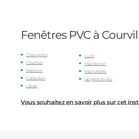
Fenêtres PVC à Courvil
Champhol
Lucé
Chartres
Maintenon
Epernon
Mainvilliers
Gallardon
Nogent-le-Roi
Lèves
Vous souhaitez en savoir plus sur cet inst