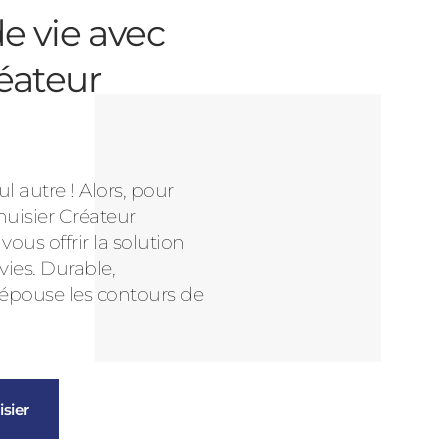
e vie avec
éateur
l autre ! Alors, pour
nuisier Créateur
us offrir la solution
vies. Durable,
 épouse les contours de
sier