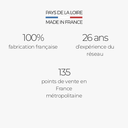
Cloture
Adresse des travaux
Portail
100%
26 ans
Code Postal des travaux
fabrication française
d’expérience du
Précédent
Suivant
réseau
135
Ville des travaux
points de vente en
France
métropolitaine