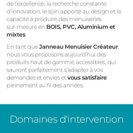
de l’excellence, la recherche constante
d’innovation, le soin apporté au design et la
capacité à produire des menuiseries
sur-mesure en
BOIS, PVC, Aluminium et
mixtes
.
En tant que
Janneau Menuisier Créateur
,
nous vous proposons aujourd’hui des
produits haut de gamme, accessibles, qui
sauront parfaitement s’adapter à vos
demandes et envies et
vous satisfaire
pleinement au fil des années.
Domaines d'intervention