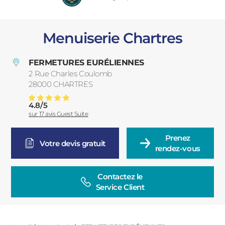
PORTAILS ET PORTILLONS
Menuiserie Chartres
CARPORTS
PVC
FERMETURES EURÉLIENNES
CLÔTURES
2 Rue Charles Coulomb
28000
CHARTRES
France
4.8
/
5
Menuiserie Chartres
Note moyenne :
sur
17
avis Guest Suite
Prenez

Votre devis gratuit
rendez-vous
ALUMINIUM
Contactez le

Service Client