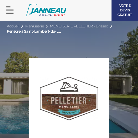
VOTRE
DEVIS
GRATUIT
Accueil
Menuiserie
MENUISERIE PELLETIER - Brissac
Fenêtre à Saint-Lambert-du-L...
FENÊTRES ET PORTES-FENÊTRES
LES CONTEMPORAINES
BAIES VITRÉES
LES INTEMPORELLES
PORTES D’ENTRÉE
BOIS
VOLETS ROULANTS
LES LUMINEUSES
PERGOLAS