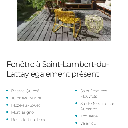
Fenêtre à Saint-Lambert-du-
Lattay
également présent
Brissac-Quincé
Saint-Jean-des-
Mauvrets
Juigné-sur-Loire
Sainte-Melaine-sur-
Mozé-sur-Louet
Aubance
Mûrs-Erigné
Thouarcé
Rochefort-sur-Loire
Valanjou