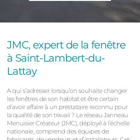
PORTAILS ET PORTILLONS
CARPORTS
PVC
CLÔTURES
JMC, expert de la fenêtre
à Saint-Lambert-du-
Lattay
A qui s’adresser lorsqu’on souhaite changer
ALUMINIUM
les fenêtres de son habitat et être certain
d’avoir affaire à un prestataire reconnu pour
la qualité de son travail ? Le réseau Janneau
Menuisier Créateur (JMC), déployé à l’échelle
nationale, comprend des équipes de
fabricants, de vendeurs et d’installateurs. Ces