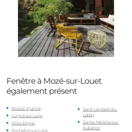
Fenêtre à Mozé-sur-Louet
également présent
Brissac-Quincé
Saint-Lambert-du-
Lattay
Juigné-sur-Loire
Sainte-Melaine-sur-
Mûrs-Erigné
Aubance
Rochefort-sur-Loire