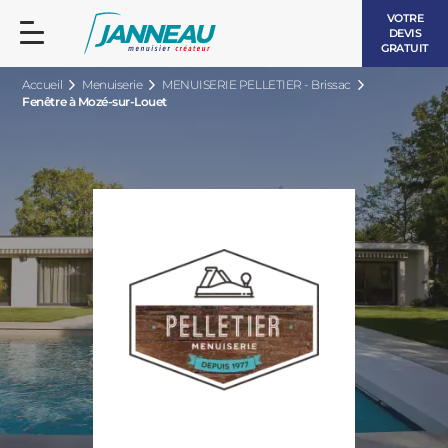
VOTRE
DEVIS
GRATUIT
Accueil
Menuiserie
MENUISERIE PELLETIER - Brissac
Fenêtre à Mozé-sur-Louet
FENÊTRES ET PORTES-FENÊTRES
LES CONTEMPORAINES
BAIES VITRÉES
LES INTEMPORELLES
PORTES D’ENTRÉE
BOIS
VOLETS ROULANTS
LES LUMINEUSES
PERGOLAS