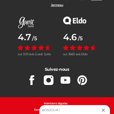
Janneau
Note moyenne :
4.7
Note moyenne :
4.6
/5
/5
sur 3011 avis Guest Suite
sur 3663 avis Eldo
Suivez-nous
Facebook
Instagram
Youtube
Pinterest
Mentions légales
Données personnelles et cookies
BONJOUR !