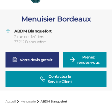
PORTAILS ET PORTILLONS
Menuisier Bordeaux
CARPORTS
PVC
ABDM Blanquefort
CLÔTURES
2 rue des Métiers
33292
Blanquefort
France
Prenez

Votre devis gratuit
rendez-vous
Contactez le

ALUMINIUM
Service Client
Accueil
Menuiserie
ABDM Blanquefort