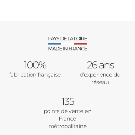
Carports
Cloture
Adresse des travaux
Portail
100%
26 ans
Code Postal des travaux
fabrication française
d’expérience du
Précédent
Suivant
réseau
135
Ville des travaux
points de vente en
France
métropolitaine