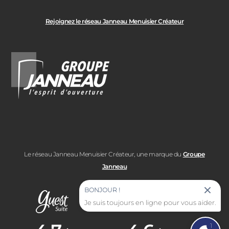
Rejoignez le réseau Janneau Menuisier Créateur
Le réseau Janneau Menuisier Créateur, une marque du
Groupe
Janneau
BONJOUR !
Je suis toujours en ligne pour vous aider.
Note moyenne :
Note moyenne :
1