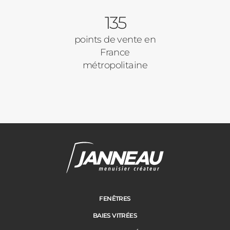
135
Autre
Volets Roulants
points de vente en
France
Vos disponibilités
métropolitaine
Pergolas
Carports
Cloture
Adresse des travaux
Portail
FENÊTRES
BAIES VITRÉES
Code Postal des travaux