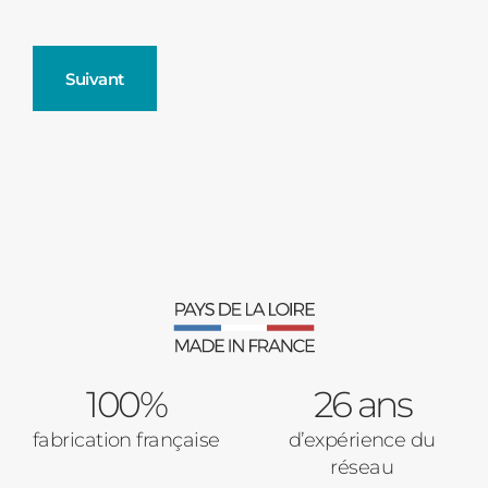
Suivant
Fenêtres
Décrivez-nous votre projet
Précédent
Moustiquaires
Verrière intérieures
Type de logement
100%
Baies Vitrées
26 ans
fabrication française
d’expérience du
Pavillon
réseau
Porte d'entrée
Appartement