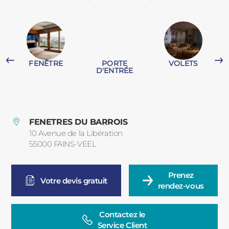
PORTAILS ET PORTILLONS
CARPORTS
PVC
FENÊTRE
PORTE
VOLETS
CLÔTURES
T
D'ENTRÉE
FENETRES DU BARROIS
10 Avenue de la Libération
55000
FAINS-VEEL
France
ALUMINIUM
Prenez

Votre devis gratuit
rendez-vous
Contactez le

Service Client