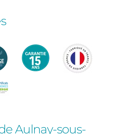
es
de Aulnay-sous-