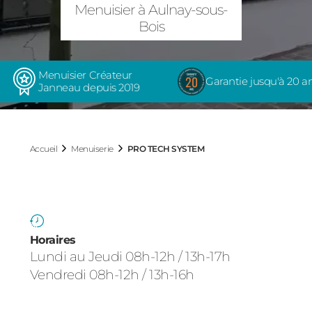
PRO TECH SYS
Menuisier à Aulnay-sous-
Bois
Menuisier Créateur
Garantie jusqu'à 20 a
Janneau depuis 2019
Accueil
Menuiserie
PRO TECH SYSTEM
Horaires
Lundi au Jeudi 08h-12h / 13h-17h
Vendredi 08h-12h / 13h-16h