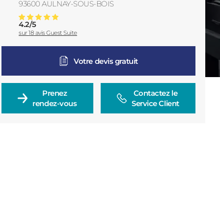
93600
AULNAY-SOUS-BOIS
France
4.2
/
5
Menuiserie Aulnay-Sous-Bois
Note moyenne :
sur
18
avis Guest Suite
Votre devis gratuit
Prenez

Contactez le

rendez-vous
Service Client
Consulter