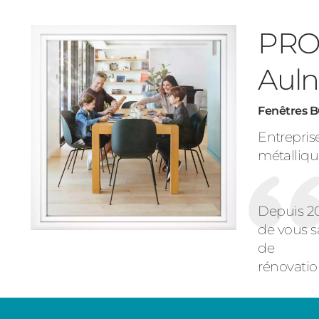
PRO
Auln
Fenêtres B
Entrepris
métalliqu
Depuis 2
de vous sa
de
rénovation