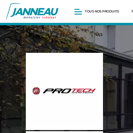
TOUS NOS PRODUITS
Fenêtres et Portes-fenêtres
Baies vitrées
Portes d’entrée
Volets roulants
Pergolas
Portails et portillons
Carports
Clôtures