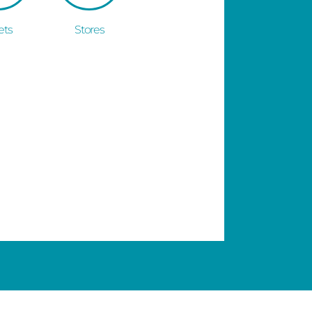
ets
Stores