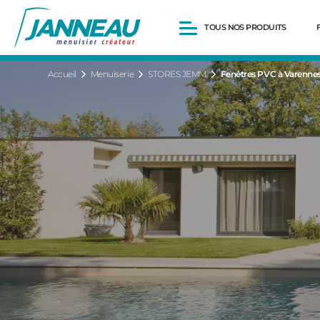
TOUS NOS PRODUITS
Accueil
Menuiserie
STORES JEMM
Fenêtres PVC à Varennes
Fenêtres et Portes-fenêtres
Baies vitrées
Portes d’entrée
Volets roulants
Pergolas
Portails et portillons
Carports
Clôtures