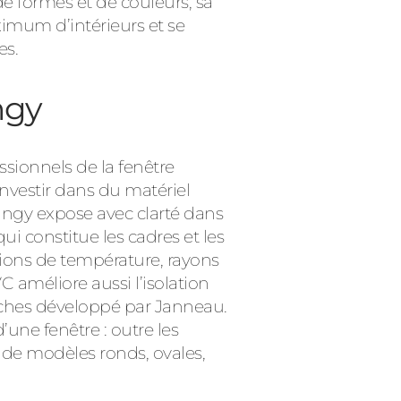
de formes et de couleurs, sa
ximum d’intérieurs et se
es.
ngy
sionnels de la fenêtre
nvestir dans du matériel
hangy expose avec clarté dans
i constitue les cadres et les
ations de température, rayons
 améliore aussi l’isolation
nches développé par Janneau.
d’une fenêtre : outre les
 de modèles ronds, ovales,