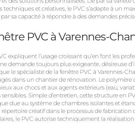
é et des solutions personnalisées. De par sa variété 
s techniques et créatives, le PVC s’adapte à un ma
par sa capacité à répondre à des demandes précis
fenêtre PVC à Varennes-Cha
xpliquent l’usage croissant qu’en font les profes
une demande toujours plus exigeante, désireuse d’i
 que le spécialiste de la fenêtre PVC à Varennes-C
gagés dans un chantier de rénovation. Le polymère qu
 mieux aux chocs et aux agents extérieurs (eau, vari
nsibles. Simple d’entretien, cette structure en PVC
ique due au système de chambres isolantes et éta
e répertoire créatif dans le processus de fabrication 
aires, le PVC autorise techniquement la réalisation