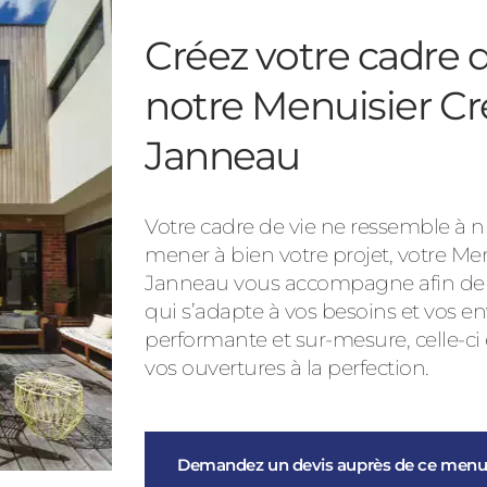
Créez votre cadre d
notre Menuisier Cr
Janneau
Votre cadre de vie ne ressemble à nu
mener à bien votre projet, votre Me
Janneau vous accompagne afin de vo
qui s’adapte à vos besoins et vos en
performante et sur-mesure, celle-ci
vos ouvertures à la perfection.
Demandez un devis auprès de ce menui