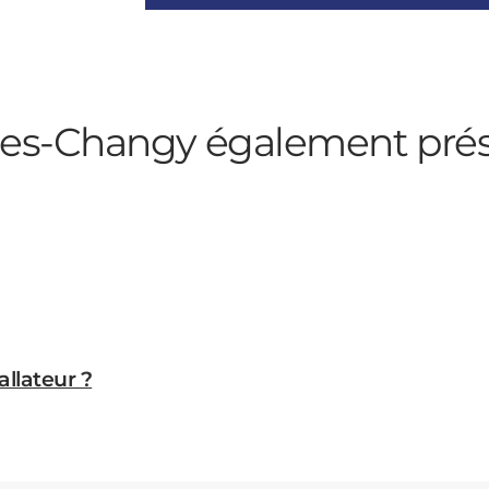
nes-Changy
également pré
allateur ?