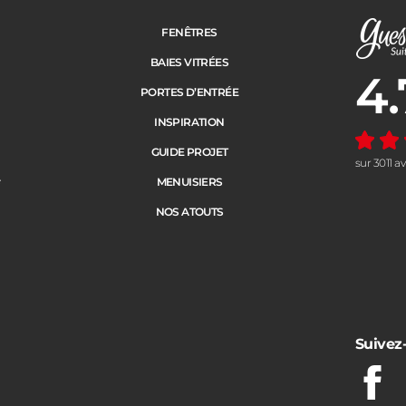
FENÊTRES
BAIES VITRÉES
4.
Note moye
PORTES D’ENTRÉE
INSPIRATION
GUIDE PROJET
sur 3011 a
e
MENUISIERS
NOS ATOUTS
Suivez
Fac