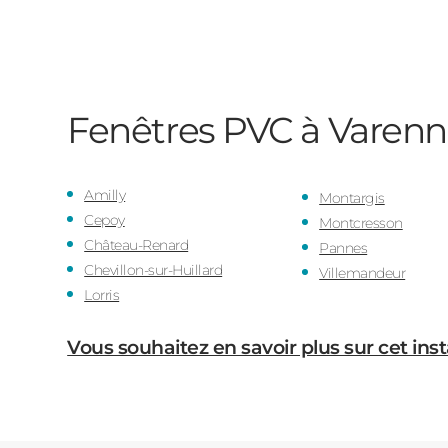
Fenêtres PVC à Varen
Amilly
Montargis
Cepoy
Montcresson
Château-Renard
Pannes
Chevillon-sur-Huillard
Villemandeur
Lorris
Vous souhaitez en savoir plus sur cet inst