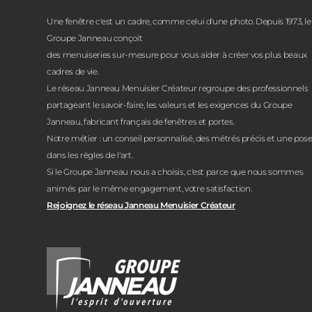
Une fenêtre c'est un cadre, comme celui d'une photo. Depuis 1973, le
Groupe Janneau conçoit
des menuiseries sur-mesure pour vous aider à créer vos plus beaux
cadres de vie.
Le réseau Janneau Menuisier Créateur regroupe des professionnels
partageant le savoir-faire, les valeurs et les exigences du Groupe
Janneau, fabricant français de fenêtres et portes.
Notre métier : un conseil personnalisé, des métrés précis et une pos
dans les règles de l'art.
Si le Groupe Janneau nous a choisis, c'est parce que nous sommes
animés par le même engagement, votre satisfaction.
Rejoignez le réseau Janneau Menuisier Créateur