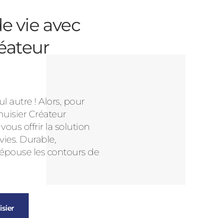
e vie avec
éateur
l autre ! Alors, pour
nuisier Créateur
us offrir la solution
vies. Durable,
 épouse les contours de
sier