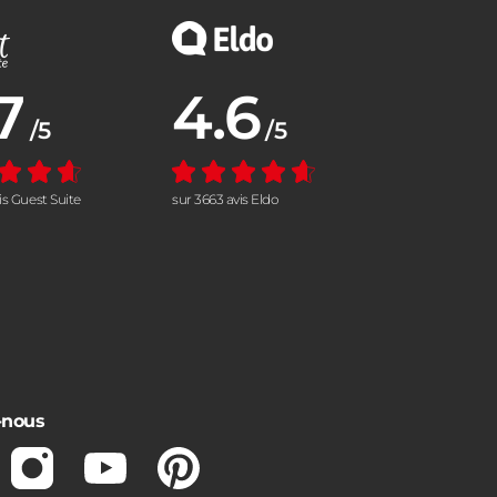
7
4.6
nne :
Note moyenne :
/5
/5
vis Guest Suite
sur 3663 avis Eldo
-nous
ebook
Instagram
Youtube
Pinterest