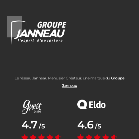
Le réseau Janneau Menuisier Créateur, une marque du
Groupe
Janneau
Note moyenne :
4.7
Note moyenne :
4.6
/5
/5