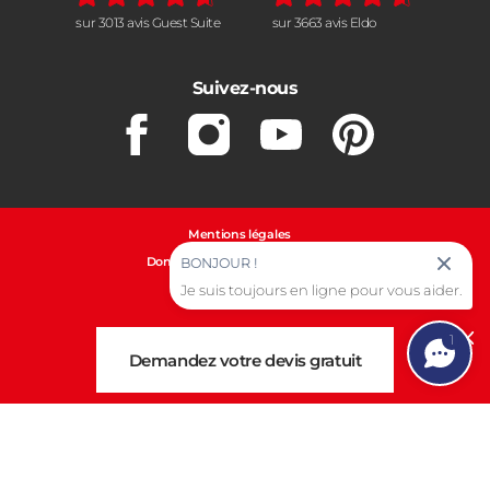
sur 3013 avis Guest Suite
sur 3663 avis Eldo
Suivez-nous
Facebook
Instagram
Youtube
Pinterest
Mentions légales
Données personnelles et cookies
BONJOUR !
Gestion des cookies
Je suis toujours en ligne pour vous aider.
1
Cl
Demandez votre devis gratuit