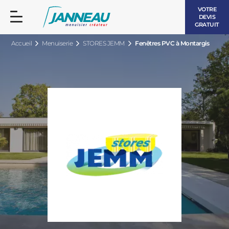
VOTRE
DEVIS
GRATUIT
Accueil
Menuiserie
STORES JEMM
Fenêtres PVC à Montargis
FENÊTRES ET PORTES-FENÊTRES
LES CONTEMPORAINES
BAIES VITRÉES
LES INTEMPORELLES
PORTES D’ENTRÉE
BOIS
VOLETS ROULANTS
LES LUMINEUSES
PERGOLAS