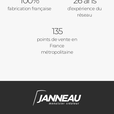
100%
26 ans
Code Postal des travaux
fabrication française
d’expérience du
Précédent
Suivant
réseau
135
Ville des travaux
points de vente en
France
métropolitaine