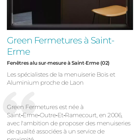
Green Fermetures à Saint-
Erme
Fenêtres alu sur‑mesure à Saint‑Erme (02)
Les spécialistes de la menuiserie Bois et
Aluminium proche de Laon
Green Fermetures est née à
Saint‑Erme‑Outre‑Et‑Ramecourt, en 2006,
avec l'ambition de proposer des menuiseries
de qualité associées à un service de
proximité.