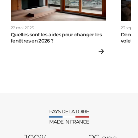
Porte d'entrée
Appartement
Autre
22 mai 2025
23 sept
Volets Roulants
Quelles sont les aides pour changer les
Découv
fenêtres en 2026 ?
volets 
Vos disponibilités
Pergolas
Carports
Cloture
Adresse des travaux
Portail