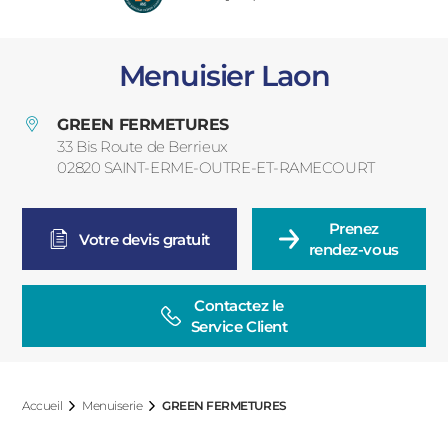
PORTAILS ET PORTILLONS
Menuisier Laon
CARPORTS
PVC
GREEN FERMETURES
CLÔTURES
33 Bis Route de Berrieux
02820
SAINT-ERME-OUTRE-ET-RAMECOURT
France
Prenez

Votre devis gratuit
rendez-vous
Contactez le

ALUMINIUM
Service Client
Accueil
Menuiserie
GREEN FERMETURES