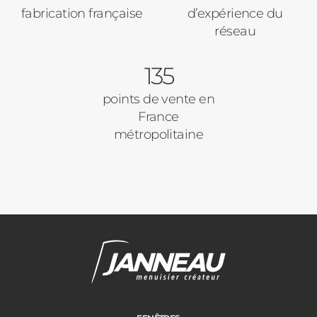
fabrication française
d’expérience du
réseau
135
points de vente en
France
métropolitaine
Janneau Menuisier Créateur
Note moyenne :
4.6
/
5