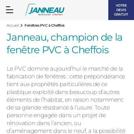
VOTRE
DEVIS
GRATUIT
Accueil
Fenêtres PVC à Cheffois
Janneau, champion de la
fenêtre PVC à Cheffois
FENÊTRES ET PORTES-FENÊTRES
Le PVC domine aujourd’hui le marché de la
LES CONTEMPORAINES
fabrication de fenêtres : cette prépondérance
BAIES VITRÉES
tient aux propriétés particulières de ce
plastique exploité dans beaucoup d’autres
LES INTEMPORELLES
PORTES D’ENTRÉE
éléments de l’habitat, en raison notamment
BOIS
de sa grande résistance à l’usure. Toute
VOLETS ROULANTS
personne engagée dans un projet de
LES LUMINEUSES
rénovation dans l’ancien, ou
PERGOLAS
d’aménagement dans le neuf, a la possibilité