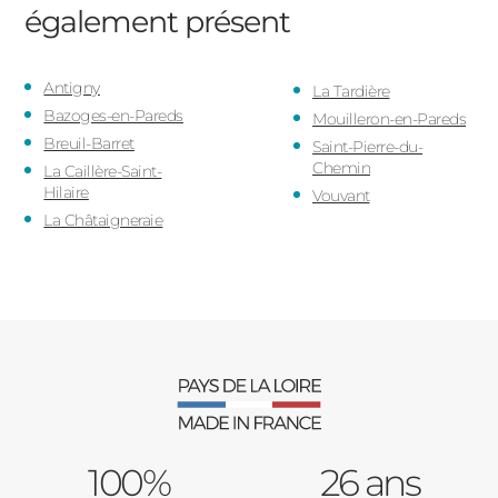
également présent
Antigny
La Tardière
Bazoges-en-Pareds
Mouilleron-en-Pareds
Breuil-Barret
Saint-Pierre-du-
Chemin
La Caillère-Saint-
Hilaire
Vouvant
La Châtaigneraie
100%
26 ans