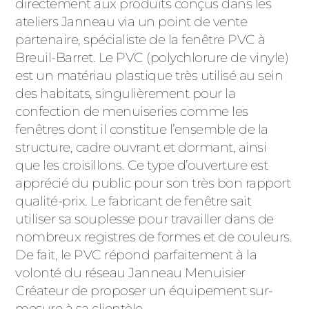
directement aux produits conçus dans les
PORTAILS ET PORTILLONS
ateliers Janneau via un point de vente
partenaire, spécialiste de la fenêtre PVC à
CARPORTS
Breuil-Barret. Le PVC (polychlorure de vinyle)
PVC
est un matériau plastique très utilisé au sein
CLÔTURES
des habitats, singulièrement pour la
confection de menuiseries comme les
fenêtres dont il constitue l’ensemble de la
structure, cadre ouvrant et dormant, ainsi
que les croisillons. Ce type d’ouverture est
apprécié du public pour son très bon rapport
qualité-prix. Le fabricant de fenêtre sait
ALUMINIUM
utiliser sa souplesse pour travailler dans de
nombreux registres de formes et de couleurs.
De fait, le PVC répond parfaitement à la
volonté du réseau Janneau Menuisier
Créateur de proposer un équipement sur-
mesure à sa clientèle.