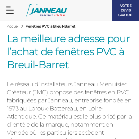
VOTRE
DEVIS
GRATUIT
Accueil
Fenêtres PVC à Breuil-Barret
La meilleure adresse pour
l’achat de fenêtres PVC à
Breuil-Barret
FENÊTRES ET PORTES-FENÊTRES
LES CONTEMPORAINES
Le réseau d’installateurs Janneau Menuisier
BAIES VITRÉES
Créateur (JMC) propose des fenêtres en PVC
LES INTEMPORELLES
fabriquées par Janneau, entreprise fondée en
PORTES D’ENTRÉE
BOIS
1973 au Loroux-Bottereau, en Loire-
VOLETS ROULANTS
Atlantique. Ce matériau est le plus prisé par la
LES LUMINEUSES
clientèle de la marque, notamment en
PERGOLAS
Vendée où les particuliers accèdent