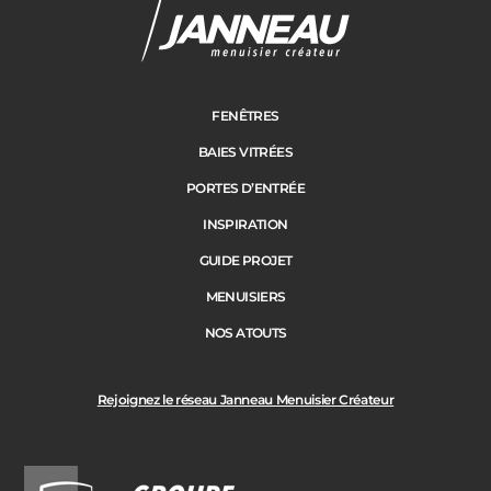
Janneau Menuisier Créateur
Note moyenne :
4.6
/
5
FENÊTRES
BAIES VITRÉES
PORTES D’ENTRÉE
INSPIRATION
GUIDE PROJET
MENUISIERS
NOS ATOUTS
Rejoignez le réseau Janneau Menuisier Créateur