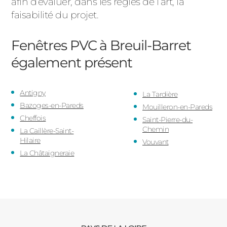
afin d’évaluer, dans les règles de l’art, la
faisabilité du projet.
Fenêtres PVC à Breuil-Barret
également présent
Antigny
La Tardière
Bazoges-en-Pareds
Mouilleron-en-Pareds
Cheffois
Saint-Pierre-du-
Chemin
La Caillère-Saint-
Hilaire
Vouvant
La Châtaigneraie