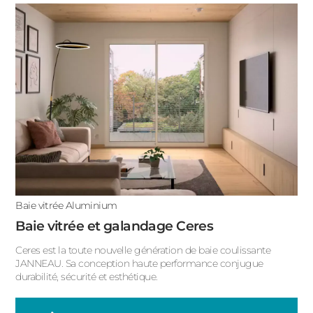
ACIER
Baie vitrée accordéon
Baie vitrée avec porte intégrée
Baie vitrée d'angle
Baie vitrée fixe
Baie vitrée pliante
Grande baie vitrée
Baie vitrée Aluminium
Baie vitrée et galandage Ceres
Ceres est la toute nouvelle génération de baie coulissante
JANNEAU. Sa conception haute performance conjugue
durabilité, sécurité et esthétique.