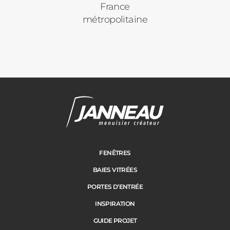
France
métropolitaine
Janneau Menuisier Créateur
Note moyenne :
4.6
/
5
FENÊTRES
BAIES VITRÉES
PORTES D’ENTRÉE
INSPIRATION
GUIDE PROJET