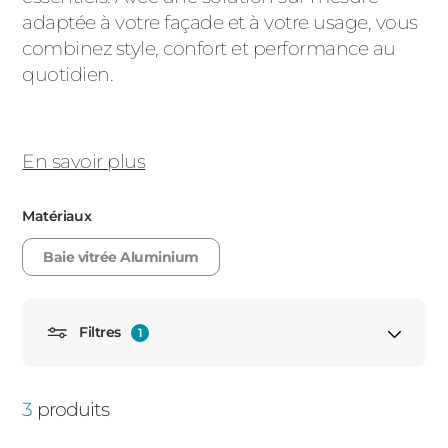
adaptée à votre façade et à votre usage, vous
PORTAILS ET PORTILLONS
combinez style, confort et performance au
quotidien.
CARPORTS
PVC
CLÔTURES
En savoir plus
Matériaux
Baie vitrée Aluminium
ALUMINIUM
Filtres
1
Baie à galandage
3
produits
Baie vitrée 3 vantaux