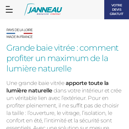
VOTRE
DEVIS
GRATUIT
Grande baie vitrée : comment
profiter un maximum de la
FENÊTRES ET PORTES-FENÊTRES
lumière naturelle
LES CONTEMPORAINES
BAIES VITRÉES
Une grande baie vitrée
apporte toute la
lumière naturelle
dans votre intérieur et crée
LES INTEMPORELLES
PORTES D’ENTRÉE
un véritable lien avec l’extérieur. Pour en
BOIS
profiter pleinement, il ne suffit pas de choisir
VOLETS ROULANTS
la taille : l’ouverture, le vitrage, l’isolation, le
LES LUMINEUSES
confort en été, l’intimité et la sécurité sont
PERGOLAS
essentiels. Avec une solution sur mesure