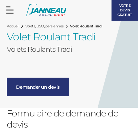
VOTRE
DEVIS
GRATUIT
Accueil
Volets, BSO, persiennes
Volet Roulant Tradi
Volet Roulant Tradi
Volets Roulants Tradi
FENÊTRES ET PORTES-FENÊTRES
LES CONTEMPORAINES
BAIES VITRÉES
Demander un devis
LES INTEMPORELLES
PORTES D’ENTRÉE
BOIS
Formulaire de demande de
VOLETS ROULANTS
LES LUMINEUSES
devis
PERGOLAS