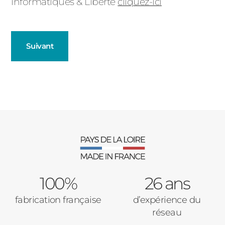
informatiques & Liberté
cliquez-ici
Suivant
Volets Roulants
Décrivez-nous votre projet
Précédent
Nombre de Volets Roulants
100%
26 ans
Type de logement
Précédent
Suivant
fabrication française
d’expérience du
réseau
Pavillon