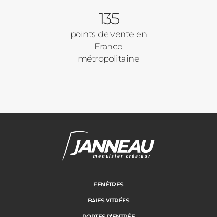
Appartement
135
Autre
points de vente en
France
métropolitaine
Vos disponibilités
Adresse des travaux
Janneau Menuisier Créateur
Note moyenne :
4.6
/
5
FENÊTRES
BAIES VITRÉES
Code Postal des travaux
PORTES D’ENTRÉE