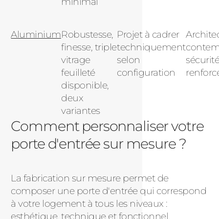
minimal
Aluminium
Robustesse,
Projet à cadrer
Archite
finesse, triple
techniquement
contem
vitrage
selon
sécurit
feuilleté
configuration
renforc
disponible,
deux
variantes
Comment personnaliser votre
porte d'entrée sur mesure ?
La fabrication sur mesure permet de
composer une porte d'entrée qui correspond
à votre logement à tous les niveaux :
esthétique, technique et fonctionnel.