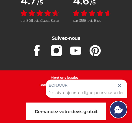
4.7
4.6
/5
/5
sur 3011 avis Guest Suite
sur 3663 avis Eldo
Suivez-nous
Facebook
Instagram
Youtube
Pinterest
Mentions légales
Données personnelles et cookies
BONJOUR !
Gestion des cookies
Je suis toujours en ligne pour vous aider.
1
Cl
Demandez votre devis gratuit