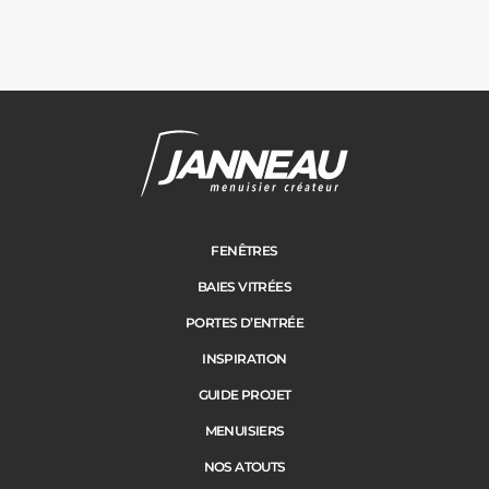
Janneau Menuisier Créateur
Note moyenne :
4.6
/
5
FENÊTRES
BAIES VITRÉES
PORTES D’ENTRÉE
INSPIRATION
GUIDE PROJET
MENUISIERS
NOS ATOUTS