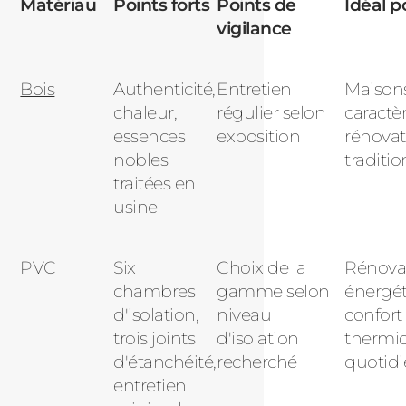
Matériau
Points forts
Points de
Idéal p
vigilance
Bois
Authenticité,
Entretien
Maison
chaleur,
régulier selon
caractèr
essences
exposition
rénovat
nobles
traditio
traitées en
usine
PVC
S
ix
Choix de la
Rénova
chambres
gamme selon
énergét
d'isolation,
niveau
confort
trois joints
d'isolation
thermi
d'étanchéité,
recherché
quotid
entretien