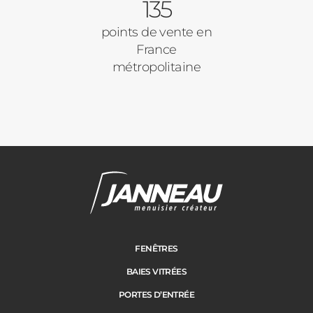
135
points de vente en
France
métropolitaine
Janneau Menuisier Créateur
Note moyenne :
4.6
/
5
FENÊTRES
BAIES VITRÉES
PORTES D’ENTRÉE