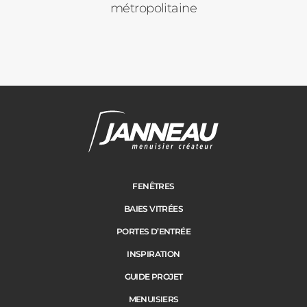
métropolitaine
Janneau Menuisier Créateur
Note moyenne :
4.6
/
5
FENÊTRES
BAIES VITRÉES
PORTES D’ENTRÉE
INSPIRATION
GUIDE PROJET
MENUISIERS