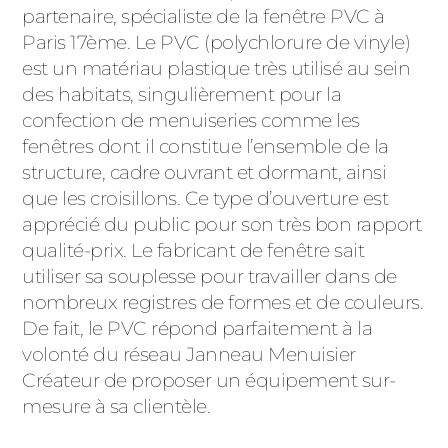
partenaire, spécialiste de la fenêtre PVC à
PORTAILS ET PORTILLONS
Paris 17ème. Le PVC (polychlorure de vinyle)
est un matériau plastique très utilisé au sein
CARPORTS
PVC
des habitats, singulièrement pour la
confection de menuiseries comme les
CLÔTURES
fenêtres dont il constitue l’ensemble de la
structure, cadre ouvrant et dormant, ainsi
que les croisillons. Ce type d’ouverture est
apprécié du public pour son très bon rapport
qualité-prix. Le fabricant de fenêtre sait
utiliser sa souplesse pour travailler dans de
nombreux registres de formes et de couleurs.
ALUMINIUM
De fait, le PVC répond parfaitement à la
volonté du réseau Janneau Menuisier
Créateur de proposer un équipement sur-
mesure à sa clientèle.