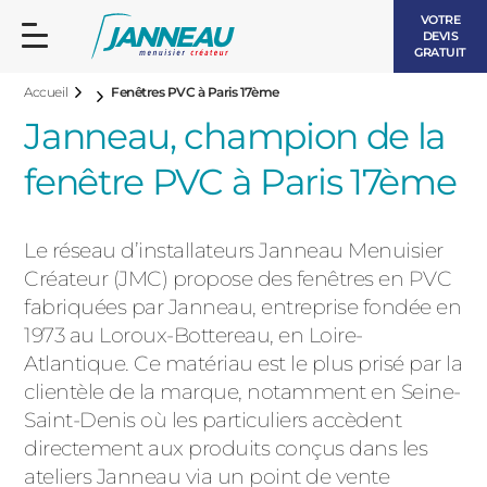
VOTRE
DEVIS
GRATUIT
Accueil
Fenêtres PVC à Paris 17ème
Janneau, champion de la
fenêtre PVC à Paris 17ème
FENÊTRES ET PORTES-FENÊTRES
Le réseau d’installateurs Janneau Menuisier
LES CONTEMPORAINES
Créateur (JMC) propose des fenêtres en PVC
BAIES VITRÉES
fabriquées par Janneau, entreprise fondée en
1973 au Loroux-Bottereau, en Loire-
LES INTEMPORELLES
PORTES D’ENTRÉE
Atlantique. Ce matériau est le plus prisé par la
BOIS
clientèle de la marque, notamment en Seine-
VOLETS ROULANTS
Saint-Denis où les particuliers accèdent
LES LUMINEUSES
directement aux produits conçus dans les
PERGOLAS
ateliers Janneau via un point de vente