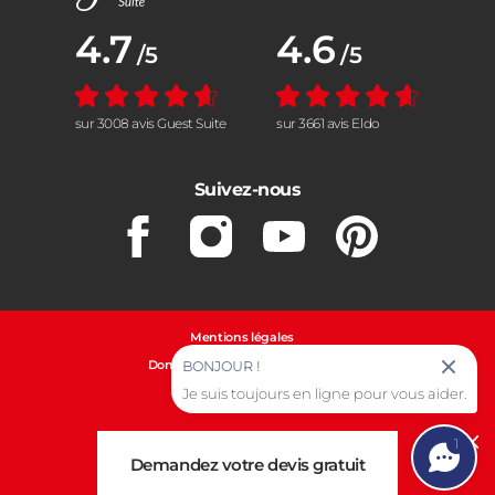
Note moyenne :
4.7
Note moyenne :
4.6
/5
/5
sur 3008 avis Guest Suite
sur 3661 avis Eldo
Suivez-nous
Facebook
Instagram
Youtube
Pinterest
Mentions légales
Données personnelles et cookies
BONJOUR !
Je suis toujours en ligne pour vous aider.
Gestion des cookies
1
Cl
Demandez votre devis gratuit