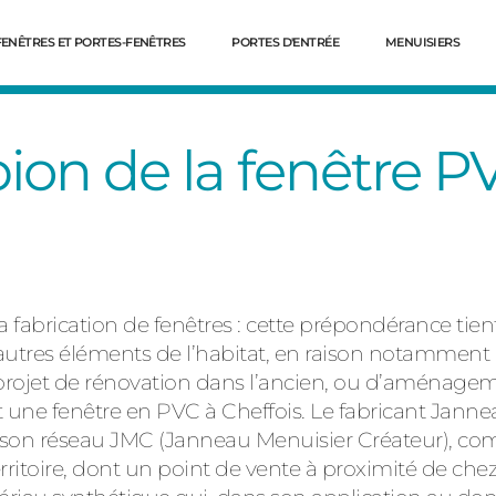
FENÊTRES ET PORTES-FENÊTRES
PORTES D'ENTRÉE
MENUISIERS
on de la fenêtre P
abrication de fenêtres : cette prépondérance tient
utres éléments de l’habitat, en raison notamment 
rojet de rénovation dans l’ancien, ou d’aménageme
Dé
ne fenêtre en PVC à Cheffois. Le fabricant Janneau
rs son réseau JMC (Janneau Menuisier Créateur), c
erritoire, dont un point de vente à proximité de ch