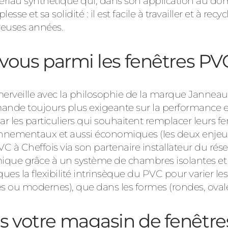
tériau synthétique qui, dans son application au dom
se et sa solidité : il est facile à travailler et à recyc
reuses années.
à vous parmi les fenêtres PV
Consulter
erveille avec la philosophie de la marque Janneau 
mande toujours plus exigeante sur la performance et
ar les particuliers qui souhaitent remplacer leurs f
Découvrez
nnementaux et aussi économiques (les deux enjeux
à Cheffois via son partenaire installateur du ré
ique grâce à un système de chambres isolantes et é
niques la flexibilité intrinsèque du PVC pour varier 
es ou modernes), que dans les formes (rondes, ovales, 
ns votre magasin de fenêtre