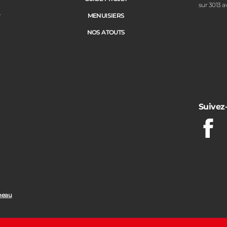
sur 3013 a
e
MENUISIERS
NOS ATOUTS
Suivez
Fac
neau