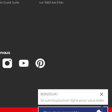
vis Guest Suite
sur 3663 avis Eldo
-nous
ebook
Instagram
Youtube
Pinterest
BONJOUR !
Je suis toujours en ligne pour vous aider.
1