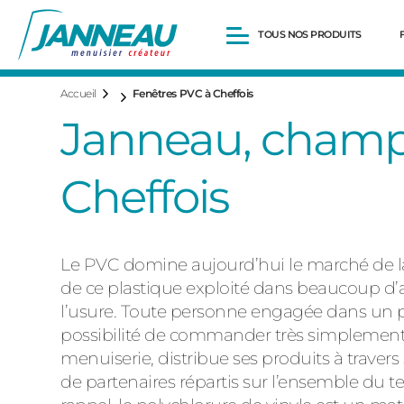
TOUS NOS PRODUITS
Accueil
Fenêtres PVC à Cheffois
Fenêtres et Portes-fenêtres
Janneau, champi
Baies vitrées
Portes d’entrée
Volets roulants
Cheffois
Pergolas
Portails et portillons
Carports
Clôtures
Le PVC domine aujourd’hui le marché de la f
de ce plastique exploité dans beaucoup d’a
l’usure. Toute personne engagée dans un p
possibilité de commander très simplement u
menuiserie, distribue ses produits à trave
de partenaires répartis sur l’ensemble du t