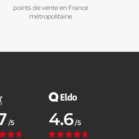
points de vente en France
métropolitaine
7
4.6
nne :
Note moyenne :
/5
/5