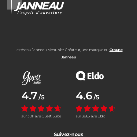
Le réseau Janneau Menuisier Créateur, une marque du
Groupe
Janneau
Note moyenne :
4.7
Note moyenne :
4.6
/5
/5
sur 3011 avis Guest Suite
sur 3663 avis Eldo
Suivez-nous