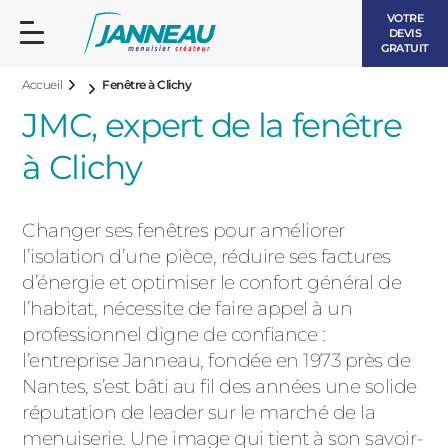
VOTRE
DEVIS
GRATUIT
Accueil
Fenêtre à Clichy
JMC, expert de la fenêtre
à Clichy
FENÊTRES ET PORTES-FENÊTRES
Changer ses fenêtres pour améliorer
LES CONTEMPORAINES
l’isolation d’une pièce, réduire ses factures
BAIES VITRÉES
d’énergie et optimiser le confort général de
l’habitat, nécessite de faire appel à un
LES INTEMPORELLES
PORTES D’ENTRÉE
professionnel digne de confiance :
BOIS
l’entreprise Janneau, fondée en 1973 près de
VOLETS ROULANTS
Nantes, s’est bâti au fil des années une solide
LES LUMINEUSES
réputation de leader sur le marché de la
PERGOLAS
menuiserie. Une image qui tient à son savoir-