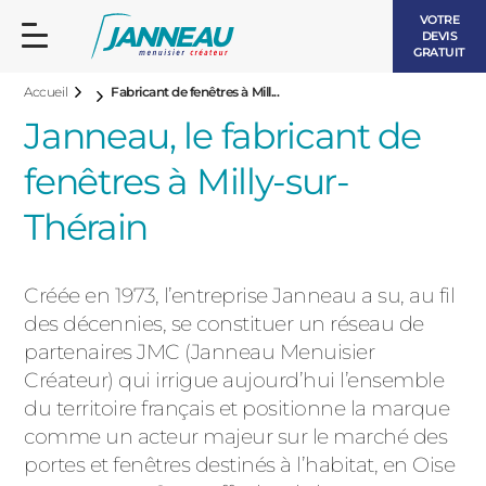
VOTRE
DEVIS
GRATUIT
Accueil
Fabricant de fenêtres à Mill...
Janneau, le fabricant de
fenêtres à Milly-sur-
Thérain
FENÊTRES ET PORTES-FENÊTRES
LES CONTEMPORAINES
Créée en 1973, l’entreprise Janneau a su, au fil
BAIES VITRÉES
des décennies, se constituer un réseau de
LES INTEMPORELLES
partenaires JMC (Janneau Menuisier
PORTES D’ENTRÉE
BOIS
Créateur) qui irrigue aujourd’hui l’ensemble
VOLETS ROULANTS
du territoire français et positionne la marque
LES LUMINEUSES
comme un acteur majeur sur le marché des
PERGOLAS
portes et fenêtres destinés à l’habitat, en Oise