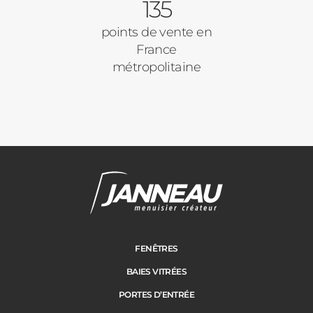
135
points de vente en
France
métropolitaine
Janneau Menuisier Créateur
Note moyenne :
4.6
/
5
FENÊTRES
BAIES VITRÉES
PORTES D’ENTRÉE