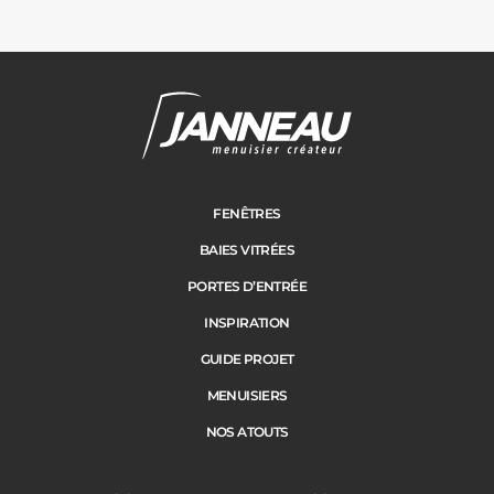
Janneau Menuisier Créateur
Note moyenne :
4.6
/
5
FENÊTRES
BAIES VITRÉES
PORTES D’ENTRÉE
INSPIRATION
GUIDE PROJET
MENUISIERS
NOS ATOUTS