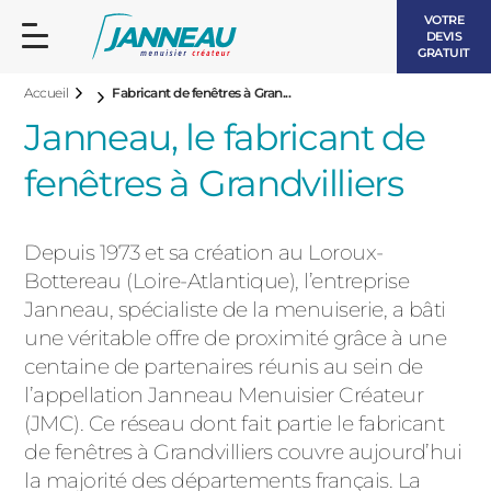
VOTRE
DEVIS
GRATUIT
Accueil
Fabricant de fenêtres à Gran...
Janneau, le fabricant de
fenêtres à Grandvilliers
FENÊTRES ET PORTES-FENÊTRES
Depuis 1973 et sa création au Loroux-
LES CONTEMPORAINES
Bottereau (Loire-Atlantique), l’entreprise
BAIES VITRÉES
Janneau, spécialiste de la menuiserie, a bâti
une véritable offre de proximité grâce à une
LES INTEMPORELLES
PORTES D’ENTRÉE
centaine de partenaires réunis au sein de
BOIS
l’appellation Janneau Menuisier Créateur
VOLETS ROULANTS
(JMC). Ce réseau dont fait partie le fabricant
LES LUMINEUSES
de fenêtres à Grandvilliers couvre aujourd’hui
PERGOLAS
la majorité des départements français. La