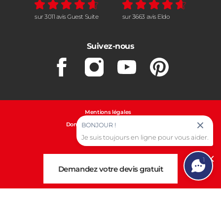
sur 3011 avis Guest Suite
sur 3663 avis Eldo
Suivez-nous
Facebook
Instagram
Youtube
Pinterest
Mentions légales
Données personnelles et cookies
BONJOUR !
Je suis toujours en ligne pour vous aider.
Gestion des cookies
1
Cl
Demandez votre devis gratuit