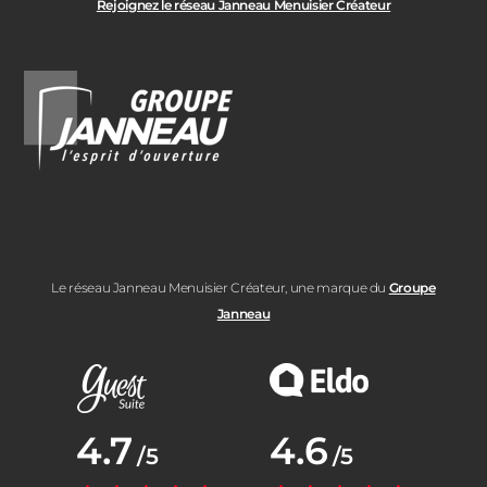
Rejoignez le réseau Janneau Menuisier Créateur
Le réseau Janneau Menuisier Créateur, une marque du
Groupe
Janneau
Note moyenne :
4.7
Note moyenne :
4.6
/5
/5