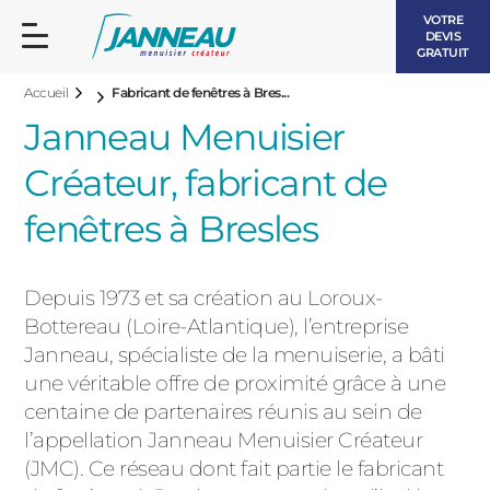
VOTRE
DEVIS
GRATUIT
Accueil
Fabricant de fenêtres à Bres...
Janneau Menuisier
Créateur, fabricant de
fenêtres à Bresles
FENÊTRES ET PORTES-FENÊTRES
LES CONTEMPORAINES
Depuis 1973 et sa création au Loroux-
BAIES VITRÉES
Bottereau (Loire-Atlantique), l’entreprise
LES INTEMPORELLES
Janneau, spécialiste de la menuiserie, a bâti
PORTES D’ENTRÉE
BOIS
une véritable offre de proximité grâce à une
VOLETS ROULANTS
centaine de partenaires réunis au sein de
LES LUMINEUSES
l’appellation Janneau Menuisier Créateur
PERGOLAS
(JMC). Ce réseau dont fait partie le fabricant