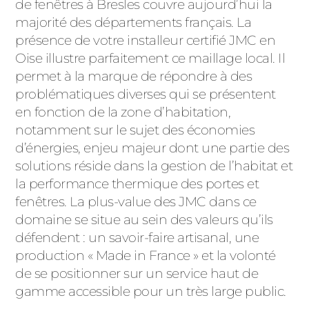
de fenêtres à Bresles couvre aujourd’hui la
PORTAILS ET PORTILLONS
majorité des départements français. La
présence de votre installeur certifié JMC en
CARPORTS
Oise illustre parfaitement ce maillage local. Il
PVC
permet à la marque de répondre à des
CLÔTURES
problématiques diverses qui se présentent
en fonction de la zone d’habitation,
notamment sur le sujet des économies
d’énergies, enjeu majeur dont une partie des
solutions réside dans la gestion de l’habitat et
la performance thermique des portes et
fenêtres. La plus-value des JMC dans ce
ALUMINIUM
domaine se situe au sein des valeurs qu’ils
défendent : un savoir-faire artisanal, une
production « Made in France » et la volonté
de se positionner sur un service haut de
gamme accessible pour un très large public.