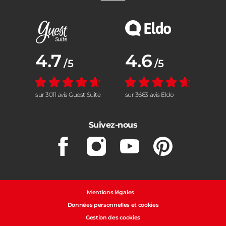
Note moyenne :
4.7
Note moyenne :
4.6
/5
/5
sur 3011 avis Guest Suite
sur 3663 avis Eldo
Suivez-nous
Facebook
Instagram
Youtube
Pinterest
Mentions légales
Données personnelles et cookies
Gestion des cookies