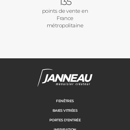
135
points de vente en
France
métropolitaine
Janneau Menuisier Créateur
Note moyenne :
4.6
/
5
FENÊTRES
BAIES VITRÉES
PORTES D’ENTRÉE
INSPIRATION