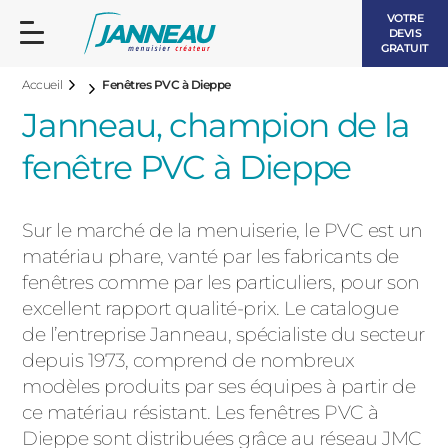
VOTRE
DEVIS
GRATUIT
Accueil
Fenêtres PVC à Dieppe
Janneau, champion de la
fenêtre PVC à Dieppe
FENÊTRES ET PORTES-FENÊTRES
Sur le marché de la menuiserie, le PVC est un
LES CONTEMPORAINES
matériau phare, vanté par les fabricants de
BAIES VITRÉES
fenêtres comme par les particuliers, pour son
excellent rapport qualité-prix. Le catalogue
LES INTEMPORELLES
PORTES D’ENTRÉE
de l’entreprise Janneau, spécialiste du secteur
BOIS
depuis 1973, comprend de nombreux
VOLETS ROULANTS
modèles produits par ses équipes à partir de
LES LUMINEUSES
ce matériau résistant. Les fenêtres PVC à
PERGOLAS
Dieppe sont distribuées grâce au réseau JMC