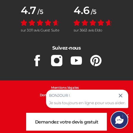
Note moyenne :
4.7
Note moyenne :
4.6
/5
/5
sur 3011 avis Guest Suite
sur 3663 avis Eldo
Suivez-nous
Facebook
Instagram
Youtube
Pinterest
Mentions légales
Données personnelles et cookies
BONJOUR !
Je suis toujours en ligne pour vous aider.
Gestion des cookies
1
Cl
Demandez votre devis gratuit