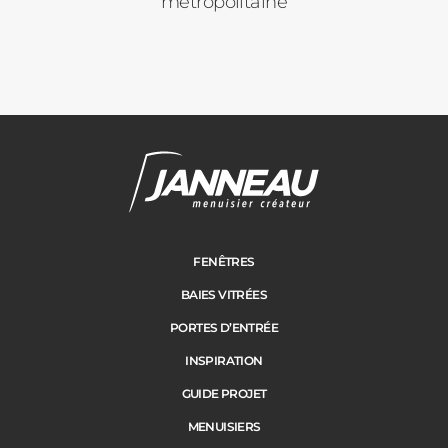
métropolitaine
Janneau Menuisier Créateur
Note moyenne :
4.6
/
5
FENÊTRES
BAIES VITRÉES
PORTES D’ENTRÉE
INSPIRATION
GUIDE PROJET
MENUISIERS