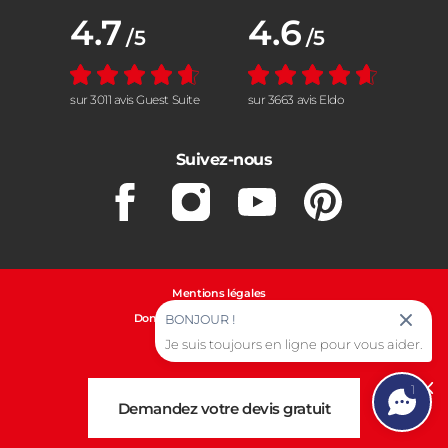
Note moyenne :
4.7
Note moyenne :
4.6
/5
/5
sur 3011 avis Guest Suite
sur 3663 avis Eldo
Suivez-nous
Facebook
Instagram
Youtube
Pinterest
Mentions légales
Données personnelles et cookies
BONJOUR !
Je suis toujours en ligne pour vous aider.
Gestion des cookies
1
Cl
Demandez votre devis gratuit