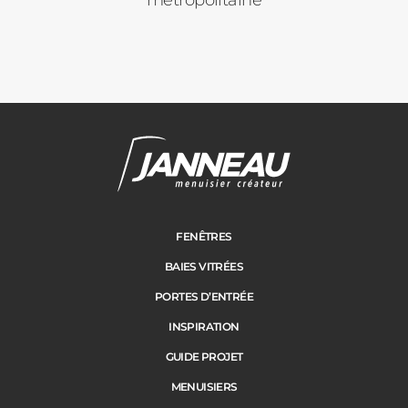
métropolitaine
Janneau Menuisier Créateur
Note moyenne :
4.6
/
5
FENÊTRES
BAIES VITRÉES
PORTES D’ENTRÉE
INSPIRATION
GUIDE PROJET
MENUISIERS