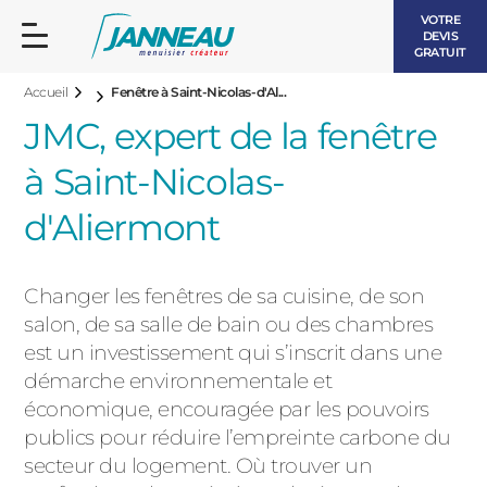
VOTRE
DEVIS
GRATUIT
Accueil
Fenêtre à Saint-Nicolas-d'Al...
JMC, expert de la fenêtre
à Saint-Nicolas-
d'Aliermont
FENÊTRES ET PORTES-FENÊTRES
LES CONTEMPORAINES
Changer les fenêtres de sa cuisine, de son
BAIES VITRÉES
salon, de sa salle de bain ou des chambres
LES INTEMPORELLES
est un investissement qui s’inscrit dans une
PORTES D’ENTRÉE
BOIS
démarche environnementale et
VOLETS ROULANTS
économique, encouragée par les pouvoirs
LES LUMINEUSES
publics pour réduire l’empreinte carbone du
PERGOLAS
secteur du logement. Où trouver un