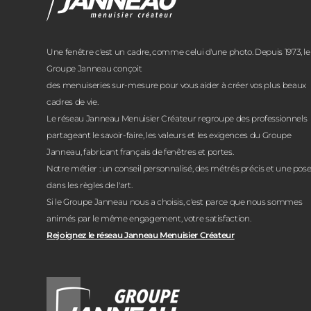
Janneau Menuisier Créateur
Note moyenne :
4.6
/
5
Une fenêtre c'est un cadre, comme celui d'une photo. Depuis 1973, le
Groupe Janneau conçoit
des menuiseries sur-mesure pour vous aider à créer vos plus beaux
cadres de vie.
Le réseau Janneau Menuisier Créateur regroupe des professionnels
partageant le savoir-faire, les valeurs et les exigences du Groupe
Janneau, fabricant français de fenêtres et portes.
Notre métier : un conseil personnalisé, des métrés précis et une pos
dans les règles de l'art.
Si le Groupe Janneau nous a choisis, c'est parce que nous sommes
animés par le même engagement, votre satisfaction.
Rejoignez le réseau Janneau Menuisier Créateur