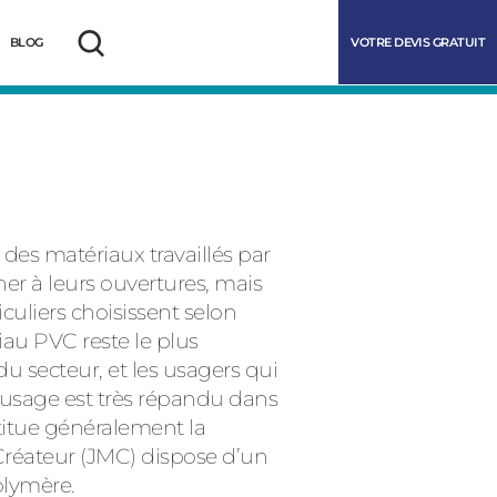
VOTRE DEVIS GRATUIT
BLOG
Rechercher
 des matériaux travaillés par
ner à leurs ouvertures, mais
culiers choisissent selon
iau PVC reste le plus
 du secteur, et les usagers qui
marrer
n usage est très répandu dans
titue généralement la
 Créateur (JMC) dispose d’un
olymère.