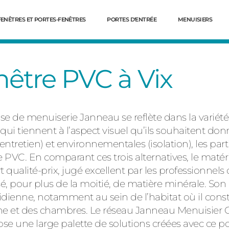
FENÊTRES ET PORTES-FENÊTRES
PORTES D'ENTRÉE
MENUISIERS
nêtre PVC à Vix
rise de menuiserie Janneau se reflète dans la variété
qui tiennent à l’aspect visuel qu’ils souhaitent don
ntretien) et environnementales (isolation), les parti
e PVC. En comparant ces trois alternatives, le matér
rt qualité-prix, jugé excellent par les professionnels
Dé
é, pour plus de la moitié, de matière minérale. So
tidienne, notamment au sein de l’habitat où il cons
isine et des chambres. Le réseau Janneau Menuisier
pose une large palette de solutions créées avec ce p