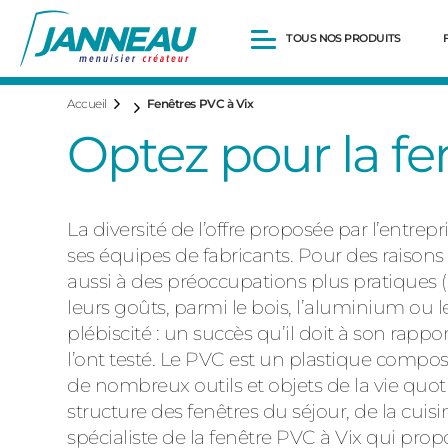
TOUS NOS PRODUITS
Accueil
Fenêtres PVC à Vix
Fenêtres et Portes-fenêtres
Optez pour la fe
Baies vitrées
Portes d’entrée
Volets roulants
Pergolas
La diversité de l’offre proposée par l’entrep
Portails et portillons
Carports
ses équipes de fabricants. Pour des raisons 
Clôtures
aussi à des préoccupations plus pratiques (e
leurs goûts, parmi le bois, l’aluminium ou l
plébiscité : un succès qu’il doit à son rappo
l’ont testé. Le PVC est un plastique compos
de nombreux outils et objets de la vie quo
structure des fenêtres du séjour, de la cu
spécialiste de la fenêtre PVC à Vix qui pro