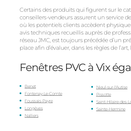
Certains des produits qui figurent sur le
conseillers-vendeurs assurent un service de
où les potentiels clients accèdent physiquem
avis techniques recueillis auprès de profess
réseau JMC, est toujours précédée d’un pré-
place afin d’évaluer, dans les règles de l’art, 
Fenêtres PVC à Vix
éga
Benet
Nieul-sur-l'Autise
Fontenay-Le-Comte
Pissotte
Foussais-Payre
Saint-Hilaire-des-
Longèves
Sainte-Hermine
Nalliers