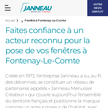
VOTRE
DEVIS
GRATUIT
Accueil
Fenêtre à Fontenay-Le-Comte
Faites confiance à un
acteur reconnu pour la
pose de vos fenêtres à
FENÊTRES ET PORTES-FENÊTRES
Fontenay-Le-Comte
LES CONTEMPORAINES
BAIES VITRÉES
Créée en 1973, l’entreprise Janneau a su, au fil
LES INTEMPORELLES
PORTES D’ENTRÉE
des décennies, se constituer un réseau de
BOIS
partenaires appelés « Janneau Menuisier
VOLETS ROULANTS
Créateur » qui couvre aujourd’hui l’ensemble
LES LUMINEUSES
du territoire français et positionne la marque
PERGOLAS
comme un acteur majeur de l’habitat, avec