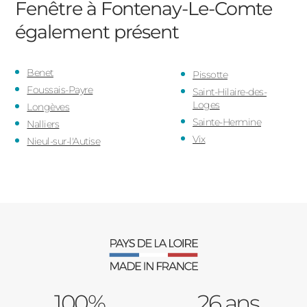
Fenêtre à Fontenay-Le-Comte
également présent
Benet
Pissotte
Foussais-Payre
Saint-Hilaire-des-
Loges
Longèves
Sainte-Hermine
Nalliers
Vix
Nieul-sur-l'Autise
100%
26 ans