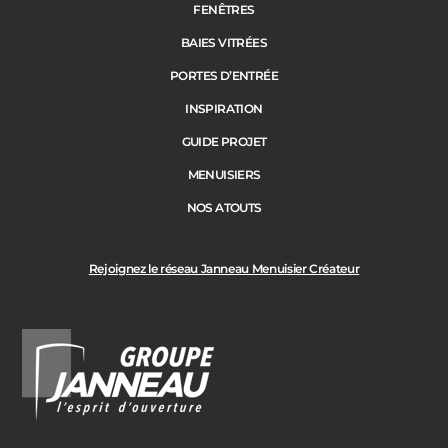
Janneau Menuisier Créateur
Note moyenne :
4.6
/
5
FENÊTRES
BAIES VITRÉES
PORTES D’ENTRÉE
INSPIRATION
GUIDE PROJET
MENUISIERS
NOS ATOUTS
Rejoignez le réseau Janneau Menuisier Créateur