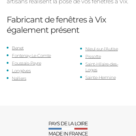
artisans réalisent la pose de vos fenêtres à Vix.
Fabricant de fenêtres à Vix
également présent
Benet
Nieul-sur-l'Autise
Fontenay-Le-Comte
Pissotte
Foussais-Payre
Saint-Hilaire-des-
Loges
Longèves
Sainte-Hermine
Nalliers