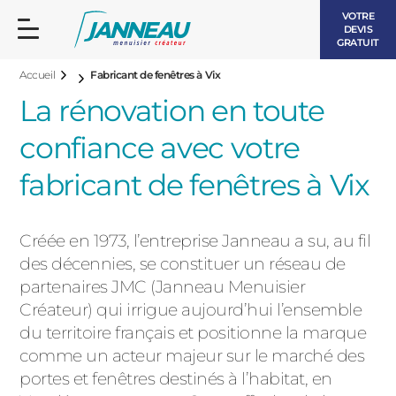
VOTRE
DEVIS
GRATUIT
Accueil
Fabricant de fenêtres à Vix
La rénovation en toute
confiance avec votre
fabricant de fenêtres à Vix
FENÊTRES ET PORTES-FENÊTRES
LES CONTEMPORAINES
Créée en 1973, l’entreprise Janneau a su, au fil
BAIES VITRÉES
des décennies, se constituer un réseau de
LES INTEMPORELLES
partenaires JMC (Janneau Menuisier
PORTES D’ENTRÉE
BOIS
Créateur) qui irrigue aujourd’hui l’ensemble
VOLETS ROULANTS
du territoire français et positionne la marque
LES LUMINEUSES
comme un acteur majeur sur le marché des
PERGOLAS
portes et fenêtres destinés à l’habitat, en