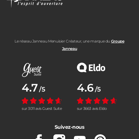
Le réseau Janneau Menuisier Créateur, une marque du
Groupe
Janneau
Note moyenne :
4.7
Note moyenne :
4.6
/5
/5
sur 3011 avis Guest Suite
sur 3663 avis Eldo
Suivez-nous