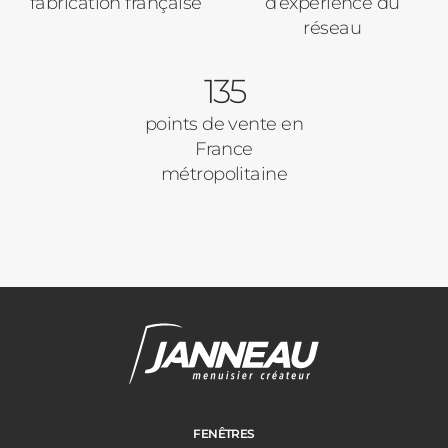
fabrication française
d’expérience du
réseau
135
points de vente en
France
métropolitaine
Janneau Menuisier Créateur
Note moyenne :
4.6
/
5
FENÊTRES