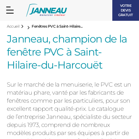
VOTRE
DEVIS
GRATUIT
Accueil
Fenêtres PVC à Saint-Hilaire...
Janneau, champion de la
fenêtre PVC à Saint-
Hilaire-du-Harcouët
FENÊTRES ET PORTES-FENÊTRES
LES CONTEMPORAINES
Sur le marché de la menuiserie, le PVC est un
BAIES VITRÉES
matériau phare, vanté par les fabricants de
LES INTEMPORELLES
fenêtres comme par les particuliers, pour son
PORTES D’ENTRÉE
BOIS
excellent rapport qualité-prix. Le catalogue
VOLETS ROULANTS
de l’entreprise Janneau, spécialiste du secteur
LES LUMINEUSES
depuis 1973, comprend de nombreux
PERGOLAS
modèles produits par ses équipes à partir de