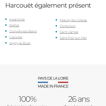
Harcouët
également présent
Avranches
Marcey-les-Grèves
Bréhal
Pontorson
Donville-les-Bains
Saint-James
Granville
Saint-Pair-sur-Mer
Isigny-le-Buat
100%
26 ans