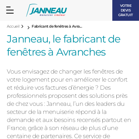
VOTRE
DEVIS
GRATUIT
Accueil
Fabricant de fenêtres à Avra...
Janneau, le fabricant de
fenêtres à Avranches
FENÊTRES ET PORTES-FENÊTRES
Vous envisagez de changer les fenêtres de
LES CONTEMPORAINES
votre logement pour en améliorer le confort
BAIES VITRÉES
et réduire vos factures d’énergie ? Des
professionnels proposent des solutions près
LES INTEMPORELLES
PORTES D’ENTRÉE
de chez vous : Janneau, l’un des leaders du
BOIS
secteur de la menuiserie répond à la
VOLETS ROULANTS
demande et aux besoins recensés partout en
LES LUMINEUSES
France, grâce à son réseau de plus d’une
PERGOLAS
centaine de partenaires. Ce service de