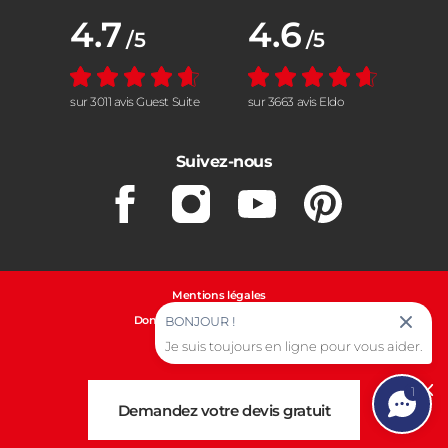
Note moyenne :
4.7
Note moyenne :
4.6
/5
/5
sur 3011 avis Guest Suite
sur 3663 avis Eldo
Suivez-nous
Facebook
Instagram
Youtube
Pinterest
Mentions légales
Données personnelles et cookies
BONJOUR !
Je suis toujours en ligne pour vous aider.
Gestion des cookies
1
Cl
Demandez votre devis gratuit