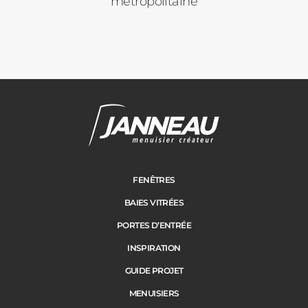
métropolitaine
Janneau Menuisier Créateur
Note moyenne :
4.6
/
5
FENÊTRES
BAIES VITRÉES
PORTES D’ENTRÉE
INSPIRATION
GUIDE PROJET
MENUISIERS