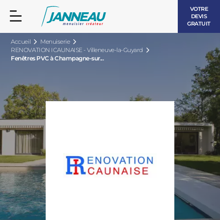
VOTRE
DEVIS
GRATUIT
Accueil
Menuiserie
RENOVATION ICAUNAISE - Villeneuve-la-Guyard
Fenêtres PVC à Champagne-sur...
FENÊTRES ET PORTES-FENÊTRES
LES CONTEMPORAINES
BAIES VITRÉES
LES INTEMPORELLES
PORTES D’ENTRÉE
BOIS
VOLETS ROULANTS
LES LUMINEUSES
PERGOLAS