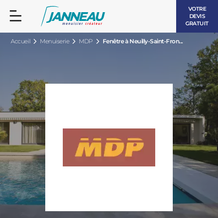
VOTRE
DEVIS
GRATUIT
Accueil
Menuiserie
MDP
Fenêtre à Neuilly-Saint-Fron...
FENÊTRES ET PORTES-FENÊTRES
LES CONTEMPORAINES
BAIES VITRÉES
LES INTEMPORELLES
PORTES D’ENTRÉE
BOIS
VOLETS ROULANTS
LES LUMINEUSES
PERGOLAS