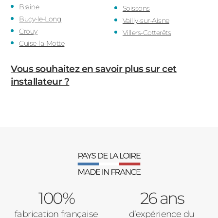
Braine
Soissons
Bucy-le-Long
Vailly-sur-Aisne
Crouy
Villers-Cotterêts
Cuise-la-Motte
Vous souhaitez en savoir plus sur cet
installateur ?
100%
26 ans
fabrication française
d’expérience du