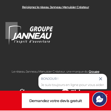
Rejoignez le réseau Janneau Menuisier Créateur
Le réseau Janneau Menuisier Créateur, une marque du
Groupe
Janneau
BONJOUR !
Je suis toujours en ligne pour vous aider.
1
Cl
Demandez votre devis gratuit
Note moyenne :
4.7
Note moyenne :
4.6
/5
/5