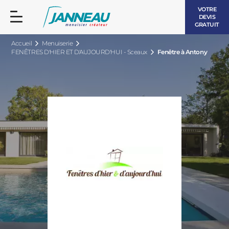
VOTRE
DEVIS
GRATUIT
Accueil
Menuiserie
FENÊTRES D'HIER ET D'AUJOURD'HUI - Sceaux
Fenêtre à Antony
FENÊTRES ET PORTES-FENÊTRES
LES CONTEMPORAINES
BAIES VITRÉES
LES INTEMPORELLES
PORTES D’ENTRÉE
BOIS
VOLETS ROULANTS
LES LUMINEUSES
PERGOLAS