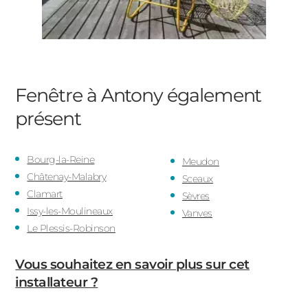
Fenêtre à Antony
également
présent
Bourg-la-Reine
Meudon
Châtenay-Malabry
Sceaux
Clamart
Sèvres
Issy-les-Moulineaux
Vanves
Le Plessis-Robinson
Vous souhaitez en savoir plus sur cet
installateur ?