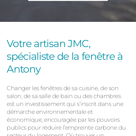
PORTAILS ET PORTILLONS
CARPORTS
PVC
CLÔTURES
Votre artisan JMC,
spécialiste de la fenêtre à
Antony
Changer les fenêtres de sa cuisine, de son
ALUMINIUM
salon, de sa salle de bain ou des chambres
est un investissement qui s’inscrit dans une
démarche environnementale et
économique, encouragée par les pouvoirs
publics pour réduire l’empreinte carbone du
secteur du logement. Où trouver un