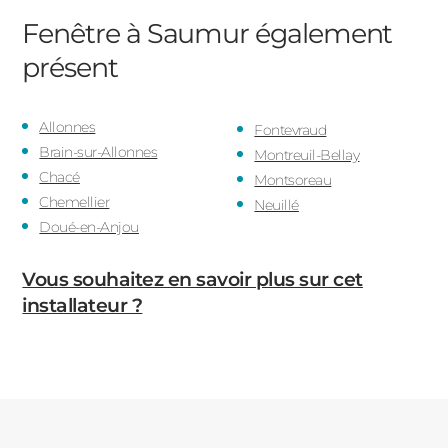
Fenêtre à Saumur
également
présent
Allonnes
Fontevraud
Brain-sur-Allonnes
Montreuil-Bellay
Chacé
Montsoreau
Chemellier
Neuillé
Doué-en-Anjou
Vous souhaitez en savoir plus sur cet
installateur ?