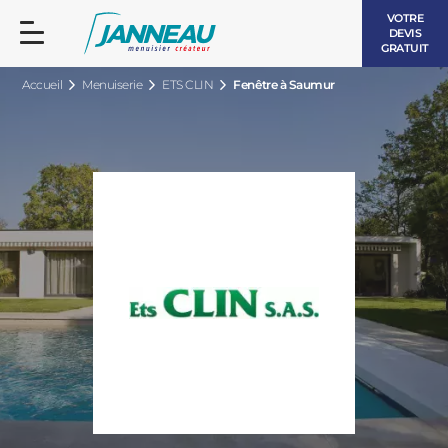
VOTRE
DEVIS
GRATUIT
Accueil
Menuiserie
ETS CLIN
Fenêtre à Saumur
FENÊTRES ET PORTES-FENÊTRES
LES CONTEMPORAINES
BAIES VITRÉES
LES INTEMPORELLES
PORTES D’ENTRÉE
BOIS
VOLETS ROULANTS
LES LUMINEUSES
PERGOLAS