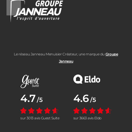
Le réseau Janneau Menuisier Créateur, une marque du
Groupe
Janneau
Note moyenne :
4.7
Note moyenne :
4.6
/5
/5
sur 3013 avis Guest Suite
sur 3663 avis Eldo