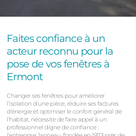
PORTAILS ET PORTILLONS
CARPORTS
PVC
Faites confiance à un
CLÔTURES
acteur reconnu pour la
pose de vos fenêtres à
Ermont
ALUMINIUM
Changer ses fenêtres pour améliorer
l’isolation d’une pièce, réduire ses factures
d’énergie et optimiser le confort général de
l’habitat, nécessite de faire appel à un
professionnel digne de confiance :
l’entreprise Janneau, fondée en 1973 près de