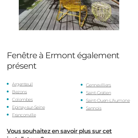
Fenêtre à Ermont
également
présent
Argenteuil
Gennevilliers
Bezons
Saint-Gratien
Colombes
Saint-Ouen-L'Aumone
Epinay-sur-Seine
Sannois
Franconville
Vous souhaitez en savoir plus sur cet