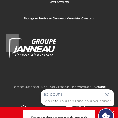
NOS ATOUTS
Rejoignez le réseau Janneau Menuisier Créateur
Le réseau Janneau Menuisier Créateur, une marque du
Groupe
Janneau
BONJOUR !
Je suis toujours en ligne pour vous aider.
1
Cl
Demandez votre devis gratuit