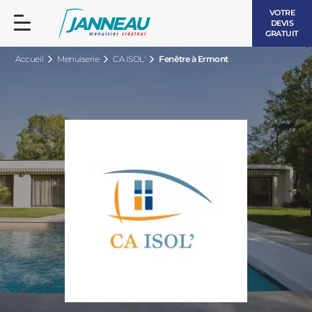
VOTRE
DEVIS
GRATUIT
Accueil
Menuiserie
CA ISOL'
Fenêtre à Ermont
FENÊTRES ET PORTES-FENÊTRES
LES CONTEMPORAINES
BAIES VITRÉES
LES INTEMPORELLES
PORTES D’ENTRÉE
BOIS
VOLETS ROULANTS
LES LUMINEUSES
PERGOLAS