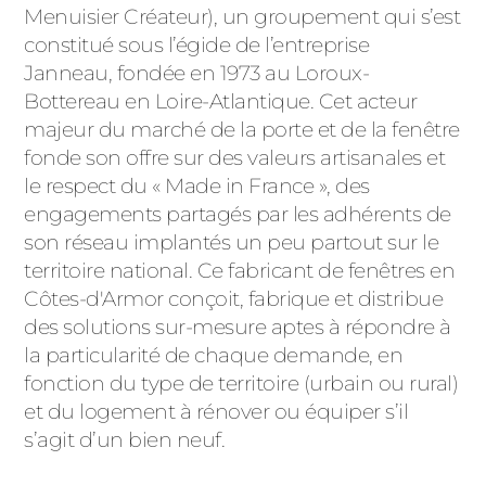
Menuisier Créateur), un groupement qui s’est
PORTAILS ET PORTILLONS
constitué sous l’égide de l’entreprise
Janneau, fondée en 1973 au Loroux-
CARPORTS
PVC
Bottereau en Loire-Atlantique. Cet acteur
majeur du marché de la porte et de la fenêtre
CLÔTURES
fonde son offre sur des valeurs artisanales et
le respect du « Made in France », des
engagements partagés par les adhérents de
son réseau implantés un peu partout sur le
territoire national. Ce fabricant de fenêtres en
Côtes-d'Armor conçoit, fabrique et distribue
des solutions sur-mesure aptes à répondre à
ALUMINIUM
la particularité de chaque demande, en
fonction du type de territoire (urbain ou rural)
et du logement à rénover ou équiper s’il
s’agit d’un bien neuf.