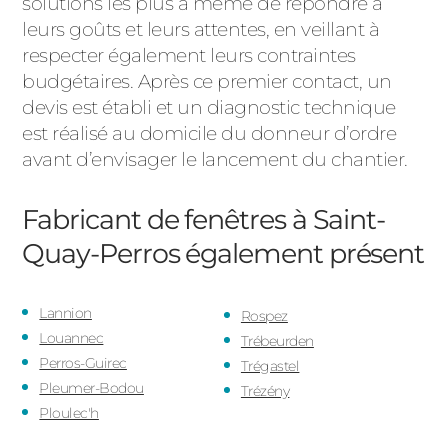
solutions les plus à même de répondre à
leurs goûts et leurs attentes, en veillant à
respecter également leurs contraintes
budgétaires. Après ce premier contact, un
devis est établi et un diagnostic technique
est réalisé au domicile du donneur d’ordre
avant d’envisager le lancement du chantier.
Fabricant de fenêtres à Saint-
Quay-Perros
également présent
Lannion
Rospez
Louannec
Trébeurden
Perros-Guirec
Trégastel
Pleumer-Bodou
Trézény
Ploulec'h