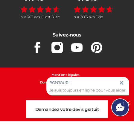
sur 3011 avis Guest Suite
sur 3663 avis Eldo
Suivez-nous
Facebook
Instagram
Youtube
Pinterest
Mentions légales
Données personnelles et cookies
BONJOUR !
Je suis toujours en ligne pour vous aider.
Gestion des cookies
1
Cl
Demandez votre devis gratuit