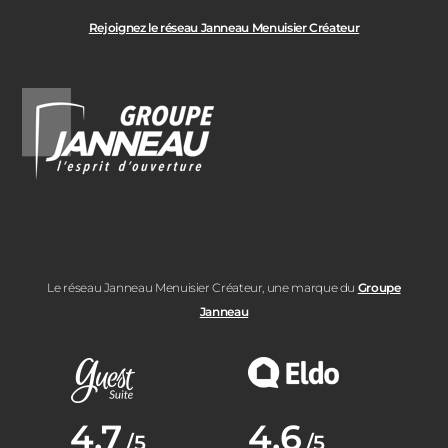
Rejoignez le réseau Janneau Menuisier Créateur
Le réseau Janneau Menuisier Créateur, une marque du
Groupe
Janneau
Note moyenne :
4.7
Note moyenne :
4.6
/5
/5