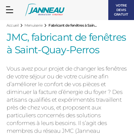
VOTRE
DEVIS
GRATUIT
Accueil
Menuiserie
Fabricant de fenêtres à Sain...
JMC, fabricant de fenêtres
à Saint-Quay-Perros
FENÊTRES ET PORTES-FENÊTRES
Vous avez pour projet de changer les fenêtres
LES CONTEMPORAINES
de votre séjour ou de votre cuisine afin
BAIES VITRÉES
d’améliorer le confort de vos pièces et
diminuer la facture d’énergie du foyer ? Des
LES INTEMPORELLES
PORTES D’ENTRÉE
artisans qualifiés et expérimentés travaillent
BOIS
près de chez vous, et proposent aux
VOLETS ROULANTS
particuliers concernés des solutions
LES LUMINEUSES
conformes à leurs besoins. Il s’agit des
PERGOLAS
membres du réseau JMC (Janneau