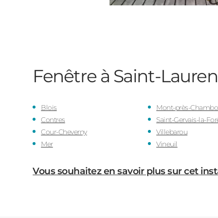
Fenêtre à Saint-Laure
Blois
Mont-près-Chambo
Contres
Saint-Gervais-la-For
Cour-Cheverny
Villebarou
Mer
Vineuil
Vous souhaitez en savoir plus sur cet inst