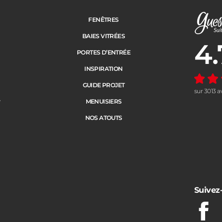
FENÊTRES
BAIES VITRÉES
4.
Note moye
PORTES D’ENTRÉE
INSPIRATION
GUIDE PROJET
sur 3013 a
e
MENUISIERS
NOS ATOUTS
Suivez
Fac