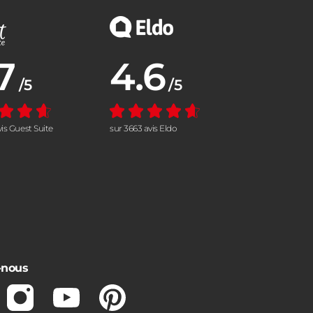
7
4.6
nne :
Note moyenne :
/5
/5
vis Guest Suite
sur 3663 avis Eldo
-nous
ebook
Instagram
Youtube
Pinterest