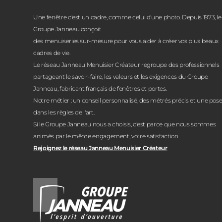
Une fenêtre c'est un cadre, comme celui d'une photo. Depuis 1973, le
Groupe Janneau conçoit
des menuiseries sur-mesure pour vous aider à créer vos plus beaux
cadres de vie.
Le réseau Janneau Menuisier Créateur regroupe des professionnels
partageant le savoir-faire, les valeurs et les exigences du Groupe
Janneau, fabricant français de fenêtres et portes.
Notre métier : un conseil personnalisé, des métrés précis et une pos
dans les règles de l'art.
Si le Groupe Janneau nous a choisis, c'est parce que nous sommes
animés par le même engagement, votre satisfaction.
Rejoignez le réseau Janneau Menuisier Créateur