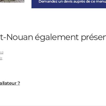
Demandez un devis auprès de ce menui
nt-Nouan
également prése
rd
êt
allateur ?