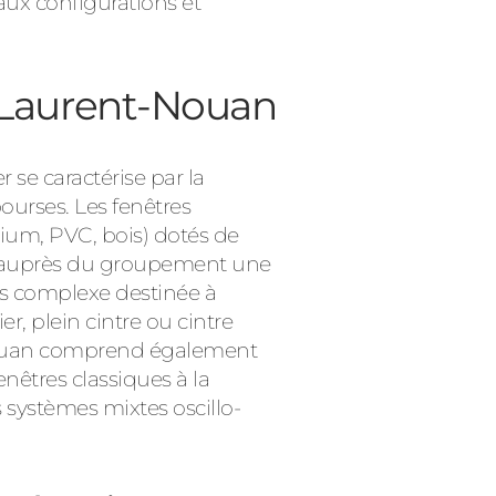
ux configurations et
nt-Laurent-Nouan
 se caractérise par la
ourses. Les fenêtres
nium, PVC, bois) dotés de
er auprès du groupement une
us complexe destinée à
, plein cintre ou cintre
t-Nouan comprend également
nêtres classiques à la
s systèmes mixtes oscillo-