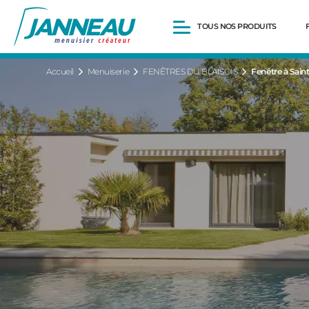
TOUS NOS PRODUITS
Accueil
Menuiserie
FENÊTRES DU BLAISOIS
Fenêtre à Sain
Fenêtres et Portes-fenêtres
Baies vitrées
Portes d’entrée
Volets roulants
Pergolas
Portails et portillons
Carports
Clôtures