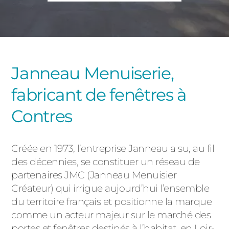
PORTAILS ET PORTILLONS
CARPORTS
PVC
CLÔTURES
Janneau Menuiserie,
fabricant de fenêtres à
Contres
Créée en 1973, l’entreprise Janneau a su, au fil
ALUMINIUM
des décennies, se constituer un réseau de
partenaires JMC (Janneau Menuisier
Créateur) qui irrigue aujourd’hui l’ensemble
du territoire français et positionne la marque
comme un acteur majeur sur le marché des
portes et fenêtres destinés à l’habitat, en Loir-