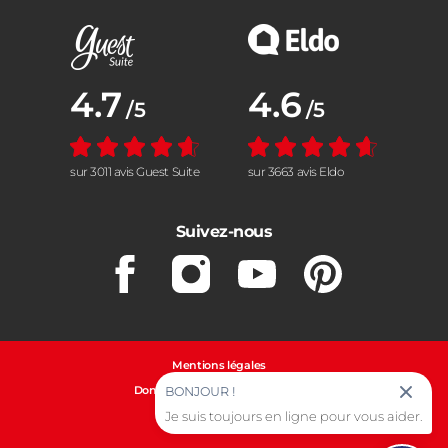
Note moyenne :
4.7
Note moyenne :
4.6
/5
/5
sur 3011 avis Guest Suite
sur 3663 avis Eldo
Suivez-nous
Facebook
Instagram
Youtube
Pinterest
Mentions légales
Données personnelles et cookies
BONJOUR !
Gestion des cookies
Je suis toujours en ligne pour vous aider.