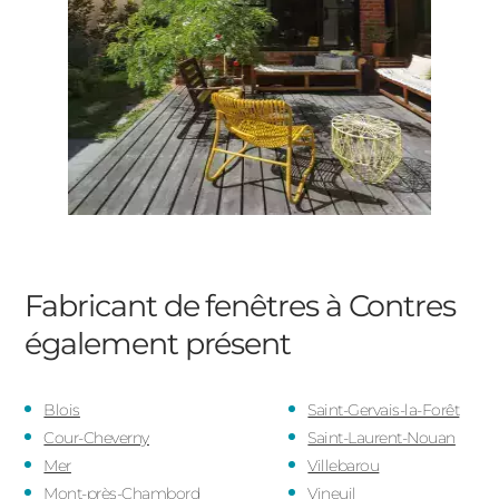
Fabricant de fenêtres à Contres
également présent
Blois
Saint-Gervais-la-Forêt
Cour-Cheverny
Saint-Laurent-Nouan
Mer
Villebarou
Mont-près-Chambord
Vineuil