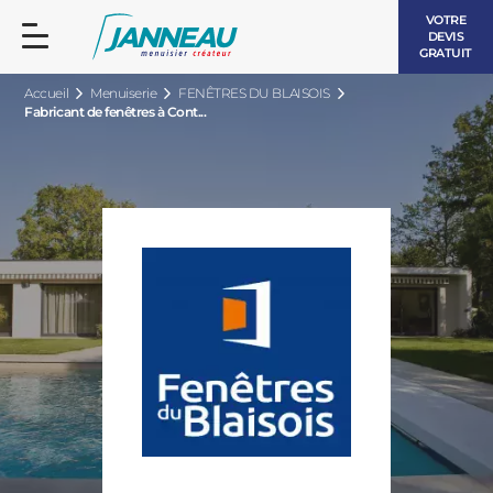
VOTRE
DEVIS
GRATUIT
Accueil
Menuiserie
FENÊTRES DU BLAISOIS
Fabricant de fenêtres à Cont...
FENÊTRES ET PORTES-FENÊTRES
LES CONTEMPORAINES
BAIES VITRÉES
LES INTEMPORELLES
PORTES D’ENTRÉE
BOIS
VOLETS ROULANTS
LES LUMINEUSES
PERGOLAS